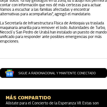
dejar solos. Ya hay geólogos en la zona, su trabajo nos permitirá
contar con información que nos dé más certezas para actuar.
Vamos a escuchar a las familias afectadas y encontrar
alternativas para acompañarlas”, agregó el mandatario.
La Secretaría de Infraestructura Física de Antioquia ya traslada
maquinaria amarilla para remover el lodo. Autoridades de Turbo,
Necoclí y San Pedro de Urabá han instalado un puesto de mando
unificado para responder ante posibles emergencias por más
erupciones.
Artículos Player
SIGUE A RADIONACIONAL Y MANTENTE CONECTADO
MÁS COMPARTIDO
Alístate para el Concierto de la Esperanza VII: Estas son