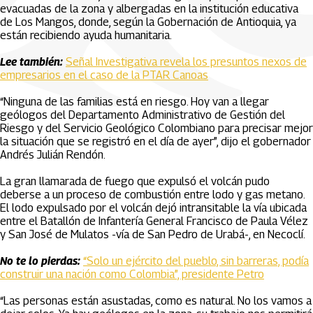
evacuadas de la zona y albergadas en la institución educativa
de Los Mangos, donde, según la Gobernación de Antioquia, ya
están recibiendo ayuda humanitaria.
Lee también:
Señal Investigativa revela los presuntos nexos de
empresarios en el caso de la PTAR Canoas
“Ninguna de las familias está en riesgo. Hoy van a llegar
geólogos del Departamento Administrativo de Gestión del
Riesgo y del Servicio Geológico Colombiano para precisar mejor
la situación que se registró en el día de ayer”, dijo el gobernador
Andrés Julián Rendón.
La gran llamarada de fuego que expulsó el volcán pudo
deberse a un proceso de combustión entre lodo y gas metano.
El lodo expulsado por el volcán dejó intransitable la vía ubicada
entre el Batallón de Infantería General Francisco de Paula Vélez
y San José de Mulatos -vía de San Pedro de Urabá-, en Necoclí.
No te lo pierdas:
“Solo un ejército del pueblo, sin barreras, podía
construir una nación como Colombia”, presidente Petro
“Las personas están asustadas, como es natural. No los vamos a