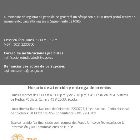
Al momento de registrar su petición, se generará un código con el cual usted podrá realizar el
seguimiento, para ello, ingrese a:
Seguimiento de PQRS
Asesor en línea: lunes 9:30 a.m. - 12 m
(+57) (601) 2200700
Correo de notificaciones judiciales:
notificacionesjudiciales@rtvc.gov.co
Denuncias por actos de corrupción:
soytransparente@rtvc.gov.co
Horario de atención y entrega de premios:
Lunes a viernes de 8:30 a.m.a 1:00 p.m. y de 2:30 p.m. a 4:30 p.m. en RTVC Sistema
de Medios Públicos, Carrera 45 # 26-33, Bogotá.
Línea directa Radio Nacional de Colombia: 2200727, Línea Nacional Radio Nacional
de Colombia: 01 8000 118 959. Conmutador RTVC 2200700
Este contenido fue financiado con recursos del Fondo Único de Tecnologías de la
Información y las Comunicaciones de MinTic.