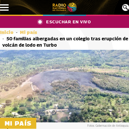
Pasar al contenido principal
ESCUCHAR EN VIVO
Inicio
Mi país
50 familias albergadas en un colegio tras erupción de
volcán de lodo en Turbo
MI PAÍS
Fotos: Gobernación de Antioquia.