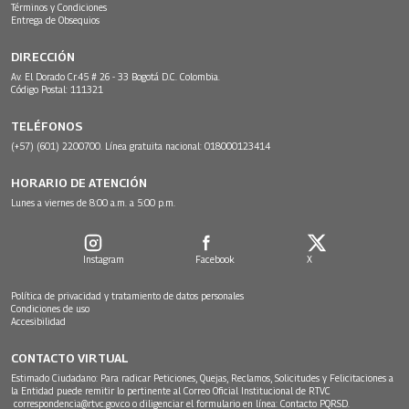
Términos y Condiciones
Entrega de Obsequios
DIRECCIÓN
Av. El Dorado Cr.45 # 26 - 33 Bogotá D.C. Colombia.
Código Postal: 111321
TELÉFONOS
(+57) (601) 2200700. Línea gratuita nacional: 018000123414
HORARIO DE ATENCIÓN
Lunes a viernes de 8:00 a.m. a 5:00 p.m.
Instagram
Facebook
X
Política de privacidad y tratamiento de datos personales
Condiciones de uso
Accesibilidad
CONTACTO VIRTUAL
Estimado Ciudadano: Para radicar Peticiones, Quejas, Reclamos, Solicitudes y Felicitaciones a
la Entidad puede remitir lo pertinente al Correo Oficial Institucional de RTVC
correspondencia@rtvc.gov.co
o diligenciar el formulario en línea:
Contacto PQRSD.