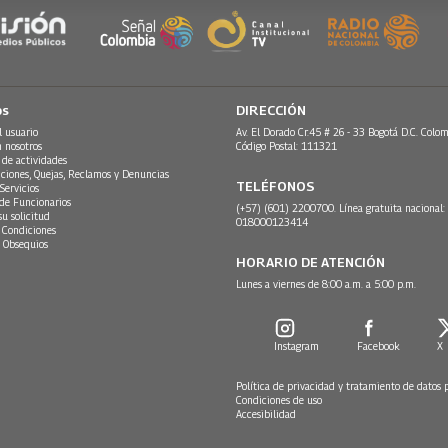
os
DIRECCIÓN
l usuario
Av. El Dorado Cr.45 # 26 - 33 Bogotá D.C. Colom
n nosotros
Código Postal: 111321
 de actividades
ciones, Quejas, Reclamos y Denuncias
TELÉFONOS
Servicios
 de Funcionarios
(+57) (601) 2200700. Línea gratuita nacional:
su solicitud
018000123414
 Condiciones
 Obsequios
HORARIO DE ATENCIÓN
Lunes a viernes de 8:00 a.m. a 5:00 p.m.
Instagram
Facebook
X
Política de privacidad y tratamiento de datos 
Condiciones de uso
Accesibilidad