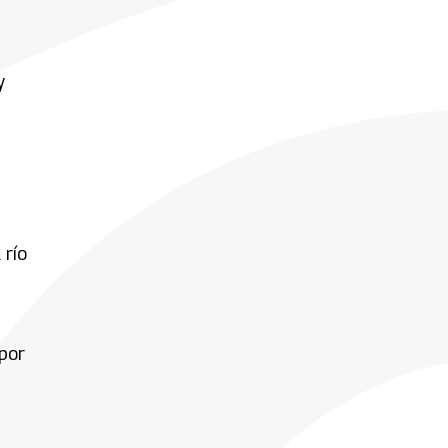
y
 río
 por