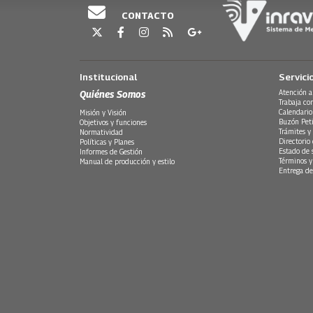
CONTACTO
Institucional
Servici
Quiénes Somos
Atención a
Trabaja co
Calendario
Misión y Visión
Buzón Peti
Objetivos y funciones
Trámites y 
Normatividad
Directorio
Políticas y Planes
Estado de 
Informes de Gestión
Términos y
Manual de producción y estilo
Entrega de