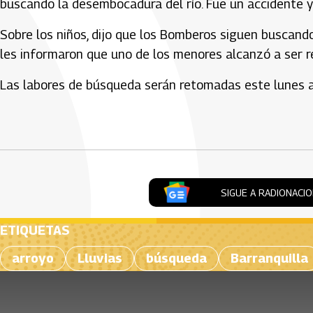
buscando la desembocadura del río. Fue un accidente y
Sobre los niños, dijo que los Bomberos siguen buscand
les informaron que uno de los menores alcanzó a ser r
Las labores de búsqueda serán retomadas este lunes 
Artículos Player
SIGUE A RADIONACI
ETIQUETAS
arroyo
Lluvias
búsqueda
Barranquilla