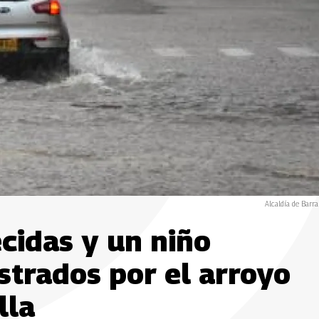
Alcaldía de Barra
cidas y un niño
strados por el arroyo
lla