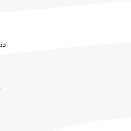
 por
l