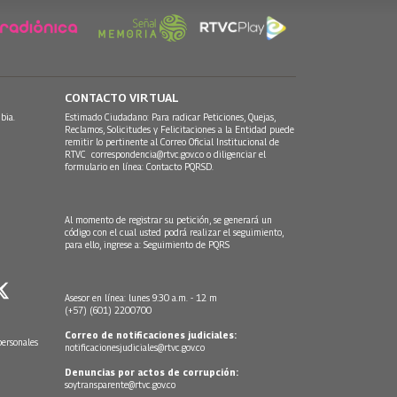
CONTACTO VIRTUAL
bia.
Estimado Ciudadano: Para radicar Peticiones, Quejas,
Reclamos, Solicitudes y Felicitaciones a la Entidad puede
remitir lo pertinente al Correo Oficial Institucional de
RTVC
correspondencia@rtvc.gov.co
o diligenciar el
formulario en línea:
Contacto PQRSD.
Al momento de registrar su petición, se generará un
código con el cual usted podrá realizar el seguimiento,
para ello, ingrese a:
Seguimiento de PQRS
Asesor en línea: lunes 9:30 a.m. - 12 m
(+57) (601) 2200700
Correo de notificaciones judiciales:
personales
notificacionesjudiciales@rtvc.gov.co
Denuncias por actos de corrupción:
soytransparente@rtvc.gov.co