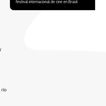
festival internacional de cine en Brasil
y
 río