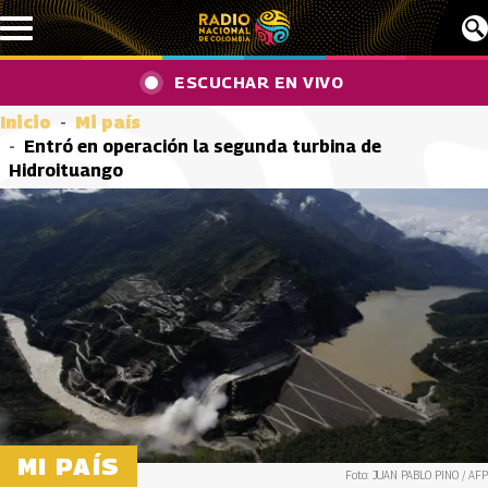
Pasar al contenido principal
ESCUCHAR EN VIVO
Inicio
Mi país
Entró en operación la segunda turbina de
Hidroituango
MI PAÍS
Foto: JUAN PABLO PINO / AFP