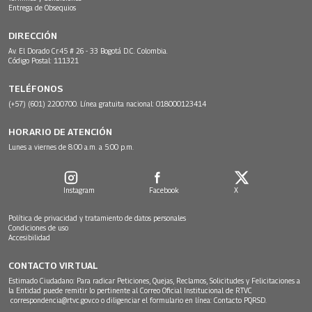
Entrega de Obsequios
DIRECCIÓN
Av. El Dorado Cr.45 # 26 - 33 Bogotá D.C. Colombia.
Código Postal: 111321
TELÉFONOS
(+57) (601) 2200700. Línea gratuita nacional: 018000123414
HORARIO DE ATENCIÓN
Lunes a viernes de 8:00 a.m. a 5:00 p.m.
Instagram
Facebook
X
Política de privacidad y tratamiento de datos personales
Condiciones de uso
Accesibilidad
CONTACTO VIRTUAL
Estimado Ciudadano: Para radicar Peticiones, Quejas, Reclamos, Solicitudes y Felicitaciones a
la Entidad puede remitir lo pertinente al Correo Oficial Institucional de RTVC
correspondencia@rtvc.gov.co
o diligenciar el formulario en línea:
Contacto PQRSD.