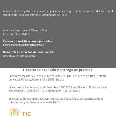
Al momento de registrar su petición, se generará un código con el cual usted podrá realizar el
seguimiento, para ello, ingrese a:
Seguimiento de PQRS
Asesor en línea: lunes 9:30 a.m. - 12 m
(+57) (601) 2200700
Correo de notificaciones judiciales:
notificacionesjudiciales@rtvc.gov.co
Denuncias por actos de corrupción:
soytransparente@rtvc.gov.co
Horario de atención y entrega de premios:
Lunes a viernes de 8:30 a.m.a 1:00 p.m. y de 2:30 p.m. a 4:30 p.m. en RTVC Sistema
de Medios Públicos, Carrera 45 # 26-33, Bogotá.
Línea directa Radio Nacional de Colombia: 2200727, Línea Nacional Radio Nacional
de Colombia: 01 8000 118 959. Conmutador RTVC 2200700
Este contenido fue financiado con recursos del Fondo Único de Tecnologías de la
Información y las Comunicaciones de MinTic.