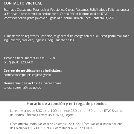
CONTACTO VIRTUAL
Estimado Ciudadano: Para radicar Peticiones, Quejas, Reclamos, Solicitudes y Felicitaciones a
la Entidad puede remitir lo pertinente al Correo Oficial Institucional de RTVC
correspondencia@rtvc.gov.co
o diligenciar el formulario en línea:
Contacto PQRSD.
Al momento de registrar su petición, se generará un código con el cual usted podrá realizar el
seguimiento, para ello, ingrese a:
Seguimiento de PQRS
Asesor en línea: lunes 9:30 a.m. - 12 m
(+57) (601) 2200700
Correo de notificaciones judiciales:
notificacionesjudiciales@rtvc.gov.co
Denuncias por actos de corrupción:
soytransparente@rtvc.gov.co
Horario de atención y entrega de premios:
Lunes a viernes de 8:30 a.m.a 1:00 p.m. y de 2:30 p.m. a 4:30 p.m. en RTVC Sistema
de Medios Públicos, Carrera 45 # 26-33, Bogotá.
Línea directa Radio Nacional de Colombia: 2200727, Línea Nacional Radio Nacional
de Colombia: 01 8000 118 959. Conmutador RTVC 2200700