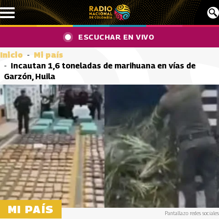
Pasar al contenido principal
ESCUCHAR EN VIVO
Inicio
Mi país
Incautan 1,6 toneladas de marihuana en vías de
Garzón, Huila
MI PAÍS
Pantallazo redes sociales