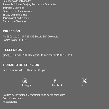
Calendario de actividades
Buzón Peticiones, Quejas, Reclamos y Denuncias
Trámites y Servicios
Directorio de Funcionarios
Estado de su solicitud
Términos y Condiciones
Entrega de Obsequios
DIRECCIÓN
Av. El Dorado Cr.45 # 26 - 33 Bogotá D.C. Colombia.
Código Postal: 111321
TELÉFONOS
(+57) (601) 2200700. Línea gratuita nacional: 018000123414
HORARIO DE ATENCIÓN
Lunes a viernes de 8:00 a.m. a 5:00 p.m.
Instagram
Facebook
X
Política de privacidad y tratamiento de datos personales
Condiciones de uso
Accesibilidad