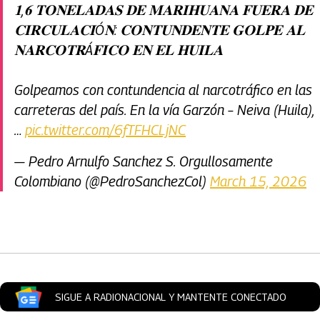
𝟏,𝟔 𝐓𝐎𝐍𝐄𝐋𝐀𝐃𝐀𝐒 𝐃𝐄 𝐌𝐀𝐑𝐈𝐇𝐔𝐀𝐍𝐀 𝐅𝐔𝐄𝐑𝐀 𝐃𝐄
𝐂𝐈𝐑𝐂𝐔𝐋𝐀𝐂𝐈Ó𝐍: 𝐂𝐎𝐍𝐓𝐔𝐍𝐃𝐄𝐍𝐓𝐄 𝐆𝐎𝐋𝐏𝐄 𝐀𝐋
𝐍𝐀𝐑𝐂𝐎𝐓𝐑Á𝐅𝐈𝐂𝐎 𝐄𝐍 𝐄𝐋 𝐇𝐔𝐈𝐋𝐀
Golpeamos con contundencia al narcotráfico en las
carreteras del país. En la vía Garzón – Neiva (Huila),
…
pic.twitter.com/6fTFHCLjNC
— Pedro Arnulfo Sanchez S. Orgullosamente
Colombiano (@PedroSanchezCol)
March 15, 2026
Artículos Player
SIGUE A RADIONACIONAL Y MANTENTE CONECTADO