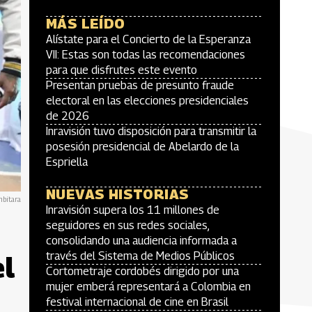
MÁS LEÍDO
Alístate para el Concierto de la Esperanza
VII: Estas son todas las recomendaciones
para que disfrutes este evento
Presentan pruebas de presunto fraude
electoral en las elecciones presidenciales
de 2026
Inravisión tuvo disposición para transmitir la
posesión presidencial de Abelardo de la
Espriella
NUEVAS HISTORIAS
mbitara
Inravisión supera los 11 millones de
seguidores en sus redes sociales,
consolidando una audiencia informada a
través del Sistema de Medios Públicos
el
Cortometraje cordobés dirigido por una
mujer emberá representará a Colombia en
festival internacional de cine en Brasil