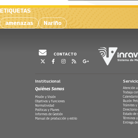
ETIQUETAS
amenazas
Nariño
CONTACTO
Institucional
Servici
Quiénes Somos
Atención a
Trabaja co
Calendario
Misión y Visión
Buzón Peti
Objetivos y funciones
Trámites y 
Normatividad
Directorio
Políticas y Planes
Estado de 
Informes de Gestión
Términos y
Manual de producción y estilo
Entrega de