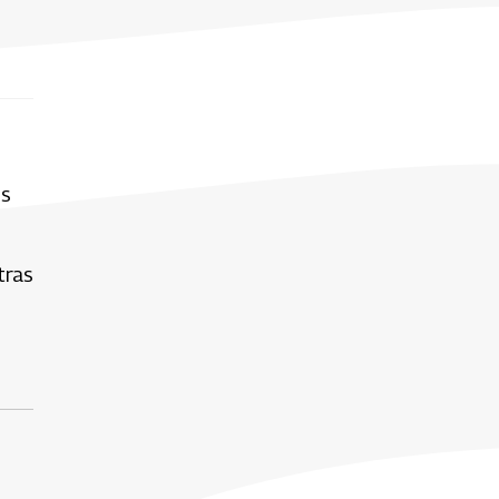
es
tras