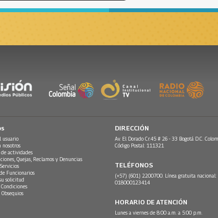
os
DIRECCIÓN
l usuario
Av. El Dorado Cr.45 # 26 - 33 Bogotá D.C. Colom
n nosotros
Código Postal: 111321
 de actividades
ciones, Quejas, Reclamos y Denuncias
TELÉFONOS
Servicios
 de Funcionarios
(+57) (601) 2200700. Línea gratuita nacional:
su solicitud
018000123414
 Condiciones
 Obsequios
HORARIO DE ATENCIÓN
Lunes a viernes de 8:00 a.m. a 5:00 p.m.