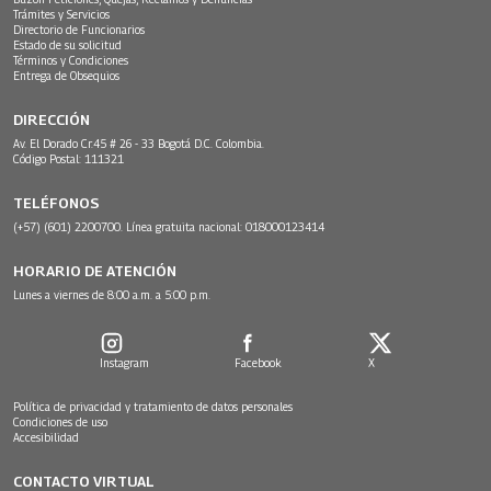
Trámites y Servicios
Directorio de Funcionarios
Estado de su solicitud
Términos y Condiciones
Entrega de Obsequios
DIRECCIÓN
Av. El Dorado Cr.45 # 26 - 33 Bogotá D.C. Colombia.
Código Postal: 111321
TELÉFONOS
(+57) (601) 2200700. Línea gratuita nacional: 018000123414
HORARIO DE ATENCIÓN
Lunes a viernes de 8:00 a.m. a 5:00 p.m.
Instagram
Facebook
X
Política de privacidad y tratamiento de datos personales
Condiciones de uso
Accesibilidad
CONTACTO VIRTUAL