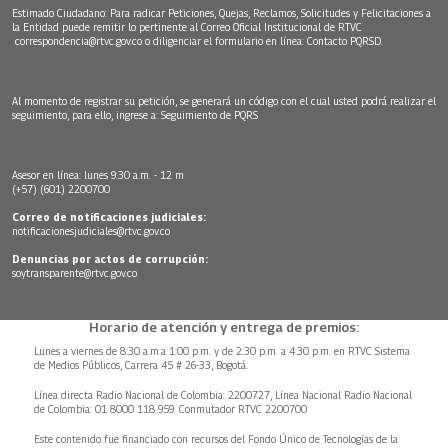
Estimado Ciudadano: Para radicar Peticiones, Quejas, Reclamos, Solicitudes y Felicitaciones a
la Entidad puede remitir lo pertinente al Correo Oficial Institucional de RTVC
correspondencia@rtvc.gov.co
o diligenciar el formulario en línea:
Contacto PQRSD.
Al momento de registrar su petición, se generará un código con el cual usted podrá realizar el
seguimiento, para ello, ingrese a:
Seguimiento de PQRS
Asesor en línea: lunes 9:30 a.m. - 12 m
(+57) (601) 2200700
Correo de notificaciones judiciales:
notificacionesjudiciales@rtvc.gov.co
Denuncias por actos de corrupción:
soytransparente@rtvc.gov.co
Horario de atención y entrega de premios:
Lunes a viernes de 8:30 a.m.a 1:00 p.m. y de 2:30 p.m. a 4:30 p.m. en RTVC Sistema
de Medios Públicos, Carrera 45 # 26-33, Bogotá.
Línea directa Radio Nacional de Colombia: 2200727, Línea Nacional Radio Nacional
de Colombia: 01 8000 118 959. Conmutador RTVC 2200700
Este contenido fue financiado con recursos del Fondo Único de Tecnologías de la