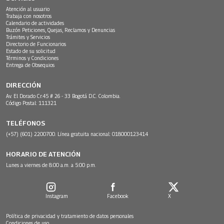
Atención al usuario
Trabaja con nosotros
Calendario de actividades
Buzón Peticiones, Quejas, Reclamos y Denuncias
Trámites y Servicios
Directorio de Funcionarios
Estado de su solicitud
Términos y Condiciones
Entrega de Obsequios
DIRECCIÓN
Av. El Dorado Cr.45 # 26 - 33 Bogotá D.C. Colombia.
Código Postal: 111321
TELÉFONOS
(+57) (601) 2200700. Línea gratuita nacional: 018000123414
HORARIO DE ATENCIÓN
Lunes a viernes de 8:00 a.m. a 5:00 p.m.
Instagram
Facebook
X
Política de privacidad y tratamiento de datos personales
Condiciones de uso