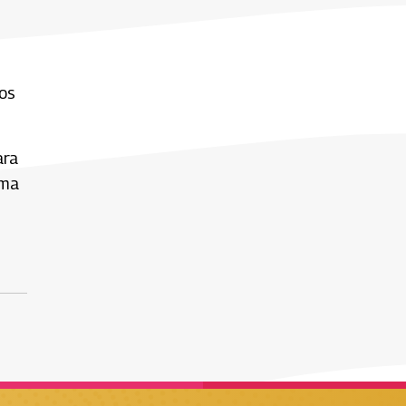
los
ara
rma