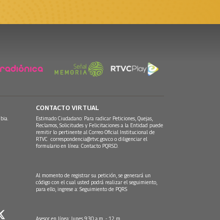
CONTACTO VIRTUAL
bia.
Estimado Ciudadano: Para radicar Peticiones, Quejas,
Reclamos, Solicitudes y Felicitaciones a la Entidad puede
remitir lo pertinente al Correo Oficial Institucional de
RTVC
correspondencia@rtvc.gov.co
o diligenciar el
formulario en línea:
Contacto PQRSD.
Al momento de registrar su petición, se generará un
código con el cual usted podrá realizar el seguimiento,
para ello, ingrese a:
Seguimiento de PQRS
Asesor en línea: lunes 9:30 a.m. - 12 m