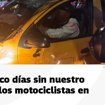
'X
co días sin nuestro
los motociclistas en