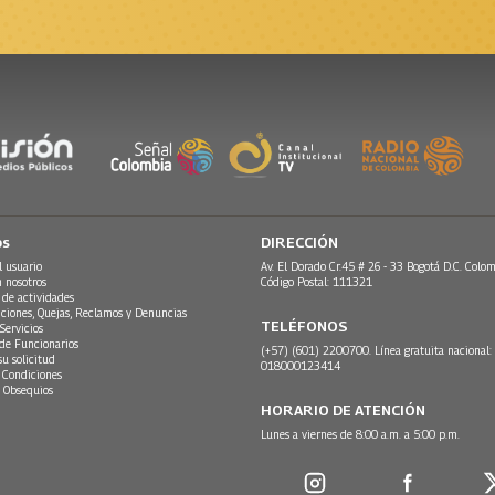
os
DIRECCIÓN
l usuario
Av. El Dorado Cr.45 # 26 - 33 Bogotá D.C. Colom
n nosotros
Código Postal: 111321
 de actividades
ciones, Quejas, Reclamos y Denuncias
TELÉFONOS
Servicios
 de Funcionarios
(+57) (601) 2200700. Línea gratuita nacional:
su solicitud
018000123414
 Condiciones
 Obsequios
HORARIO DE ATENCIÓN
Lunes a viernes de 8:00 a.m. a 5:00 p.m.