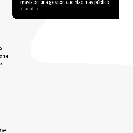
Inravisión: una gestión que hizo más público
lo público
s
dena
es
 me