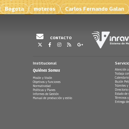
Bogota
moteros
Carlos Fernando Galan
CONTACTO
Institucional
Servici
Quiénes Somos
Atención a
Trabaja co
Calendario
Misión y Visión
Buzón Peti
Objetivos y funciones
Trámites y 
Normatividad
Directorio
Políticas y Planes
Estado de 
Informes de Gestión
Términos y
Manual de producción y estilo
Entrega de