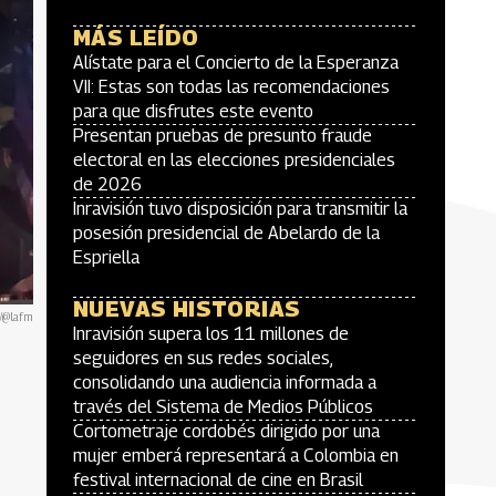
MÁS LEÍDO
Alístate para el Concierto de la Esperanza
VII: Estas son todas las recomendaciones
para que disfrutes este evento
Presentan pruebas de presunto fraude
electoral en las elecciones presidenciales
de 2026
Inravisión tuvo disposición para transmitir la
posesión presidencial de Abelardo de la
Espriella
NUEVAS HISTORIAS
'/@lafm
Inravisión supera los 11 millones de
seguidores en sus redes sociales,
consolidando una audiencia informada a
través del Sistema de Medios Públicos
Cortometraje cordobés dirigido por una
mujer emberá representará a Colombia en
festival internacional de cine en Brasil