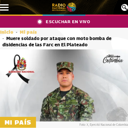
Pasar al contenido principal
ESCUCHAR EN VIVO
Inicio
Mi país
Muere soldado por ataque con moto bomba de
disidencias de las Farc en El Plateado
MI PAÍS
Foto: X, Ejercitó Nacional de Colombia