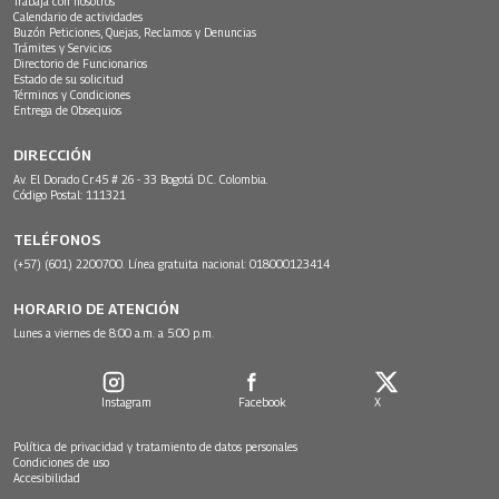
Trabaja con nosotros
Calendario de actividades
Buzón Peticiones, Quejas, Reclamos y Denuncias
Trámites y Servicios
Directorio de Funcionarios
Estado de su solicitud
Términos y Condiciones
Entrega de Obsequios
DIRECCIÓN
Av. El Dorado Cr.45 # 26 - 33 Bogotá D.C. Colombia.
Código Postal: 111321
TELÉFONOS
(+57) (601) 2200700. Línea gratuita nacional: 018000123414
HORARIO DE ATENCIÓN
Lunes a viernes de 8:00 a.m. a 5:00 p.m.
Instagram
Facebook
X
Política de privacidad y tratamiento de datos personales
Condiciones de uso
Accesibilidad