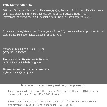
CONTACTO VIRTUAL
Estimado Ciudadano: Para radicar Peticiones, Quejas, Reclamos, Solicitudes y Felicitaciones a
la Entidad puede remitir lo pertinente al Correo Oficial Institucional de RTVC
correspondencia@rtvc.gov.co
o diligenciar el formulario en línea:
Contacto PQRSD.
Al momento de registrar su petición, se generará un código con el cual usted podrá realizar el
seguimiento, para ello, ingrese a:
Seguimiento de PQRS
Asesor en línea: lunes 9:30 a.m. - 12 m
(+57) (601) 2200700
Correo de notificaciones judiciales:
notificacionesjudiciales@rtvc.gov.co
Denuncias por actos de corrupción:
soytransparente@rtvc.gov.co
Horario de atención y entrega de premios:
Lunes a viernes de 8:30 a.m.a 1:00 p.m. y de 2:30 p.m. a 4:30 p.m. en RTVC Sistema
de Medios Públicos, Carrera 45 # 26-33, Bogotá.
Línea directa Radio Nacional de Colombia: 2200727, Línea Nacional Radio Nacional
de Colombia: 01 8000 118 959. Conmutador RTVC 2200700