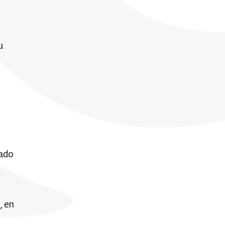
u
sado
, en