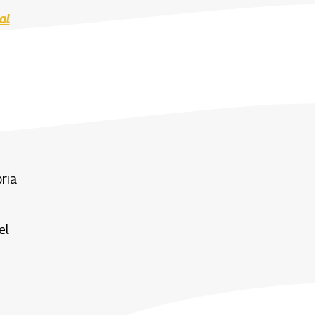
al
ria
el