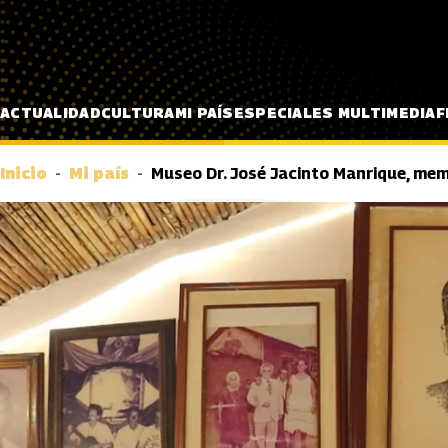
Pasar al contenido principal
ACTUALIDAD
CULTURA
MI PAÍS
ESPECIALES MULTIMEDIA
F
Inicio
Mi país
Museo Dr. José Jacinto Manrique, memo