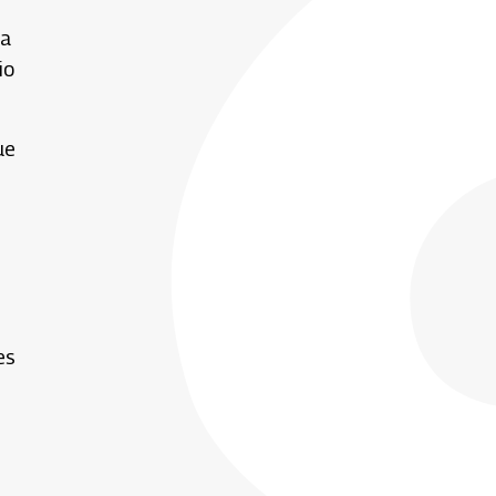
na
io
ue
es