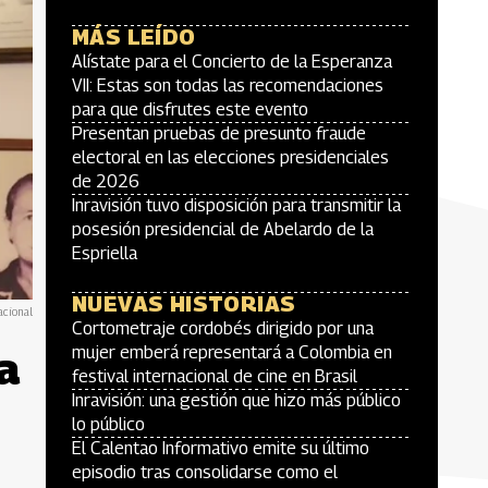
MÁS LEÍDO
Alístate para el Concierto de la Esperanza
VII: Estas son todas las recomendaciones
para que disfrutes este evento
Presentan pruebas de presunto fraude
electoral en las elecciones presidenciales
de 2026
Inravisión tuvo disposición para transmitir la
posesión presidencial de Abelardo de la
Espriella
NUEVAS HISTORIAS
acional
Cortometraje cordobés dirigido por una
a
mujer emberá representará a Colombia en
festival internacional de cine en Brasil
Inravisión: una gestión que hizo más público
lo público
El Calentao Informativo emite su último
episodio tras consolidarse como el