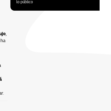
lo público
ujo
,
 ha
a
á
r.