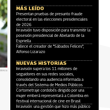
MÁS LEÍDO
Presentan pruebas de presunto fraude
electoral en las elecciones presidenciales
de 2026
Inravisión tuvo disposición para transmitir la
posesión presidencial de Abelardo de la
Espriella
Fallece el creador de "Sábados Felices",
Alfonso Lizarazo
NUEVAS HISTORIAS
Inravisión supera los 11 millones de
idencia
seguidores en sus redes sociales,
consolidando una audiencia informada a
través del Sistema de Medios Públicos
Cortometraje cordobés dirigido por una
mujer emberá representará a Colombia en
festival internacional de cine en Brasil
Inravisión: una gestión que hizo más público