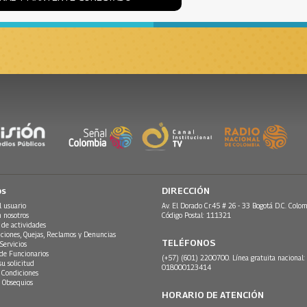
os
DIRECCIÓN
l usuario
Av. El Dorado Cr.45 # 26 - 33 Bogotá D.C. Colom
n nosotros
Código Postal: 111321
 de actividades
ciones, Quejas, Reclamos y Denuncias
TELÉFONOS
Servicios
 de Funcionarios
(+57) (601) 2200700. Línea gratuita nacional:
su solicitud
018000123414
 Condiciones
 Obsequios
HORARIO DE ATENCIÓN