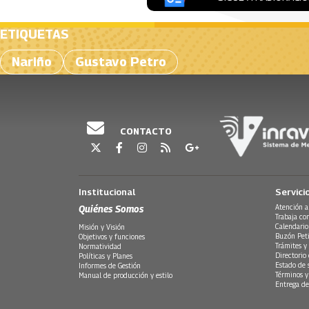
ETIQUETAS
Nariño
Gustavo Petro
CONTACTO
Institucional
Servici
Quiénes Somos
Atención a
Trabaja co
Calendario
Misión y Visión
Buzón Peti
Objetivos y funciones
Trámites y 
Normatividad
Directorio
Políticas y Planes
Estado de 
Informes de Gestión
Términos y
Manual de producción y estilo
Entrega de