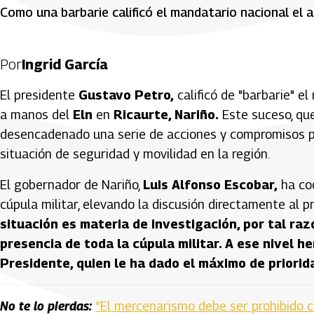
Como una barbarie calificó el mandatario nacional el a
Por
Ingrid García
El presidente
Gustavo Petro,
calificó de "barbarie" el
a manos del
Eln
en
Ricaurte, Nariño.
Este suceso, qu
desencadenado una serie de acciones y compromisos po
situación de seguridad y movilidad en la región.
El gobernador de Nariño,
Luis Alfonso Escobar,
ha coo
cúpula militar, elevando la discusión directamente al pr
situación es materia de investigación, por tal ra
presencia de toda la cúpula militar. A ese nivel h
Presidente, quien le ha dado el máximo de priorid
No te lo pierdas:
“El mercenarismo debe ser prohibido c