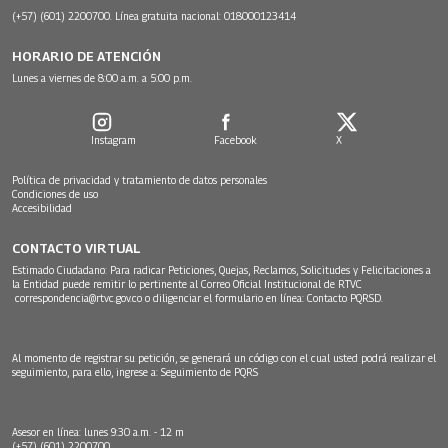
(+57) (601) 2200700. Línea gratuita nacional: 018000123414
HORARIO DE ATENCIÓN
Lunes a viernes de 8:00 a.m. a 5:00 p.m.
Instagram
Facebook
X
Política de privacidad y tratamiento de datos personales
Condiciones de uso
Accesibilidad
CONTACTO VIRTUAL
Estimado Ciudadano: Para radicar Peticiones, Quejas, Reclamos, Solicitudes y Felicitaciones a
la Entidad puede remitir lo pertinente al Correo Oficial Institucional de RTVC
correspondencia@rtvc.gov.co
o diligenciar el formulario en línea:
Contacto PQRSD.
Al momento de registrar su petición, se generará un código con el cual usted podrá realizar el
seguimiento, para ello, ingrese a:
Seguimiento de PQRS
Asesor en línea: lunes 9:30 a.m. - 12 m
(+57) (601) 2200700