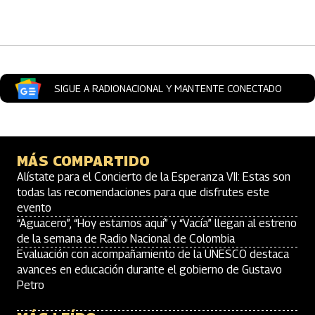
Artículos Player
SIGUE A RADIONACIONAL Y MANTENTE CONECTADO
MÁS COMPARTIDO
Alístate para el Concierto de la Esperanza VII: Estas son
todas las recomendaciones para que disfrutes este
evento
“Aguacero”, “Hoy estamos aquí” y “Vacía” llegan al estreno
de la semana de Radio Nacional de Colombia
Evaluación con acompañamiento de la UNESCO destaca
avances en educación durante el gobierno de Gustavo
Petro