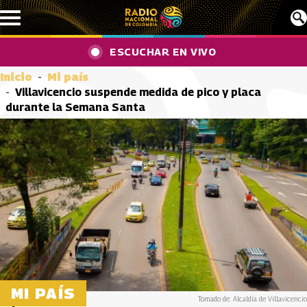
Pasar al contenido principal
ESCUCHAR EN VIVO
Inicio
Mi país
Villavicencio suspende medida de pico y placa
durante la Semana Santa
MI PAÍS
Tomado de: Alcaldía de Villavicencio