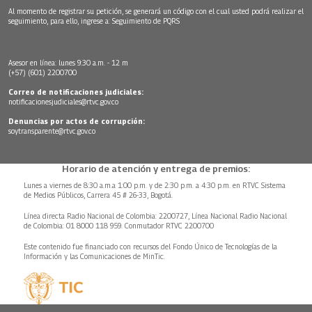
Al momento de registrar su petición, se generará un código con el cual usted podrá realizar el
seguimiento, para ello, ingrese a:
Seguimiento de PQRS
Asesor en línea: lunes 9:30 a.m. - 12 m
(+57) (601) 2200700
Correo de notificaciones judiciales:
notificacionesjudiciales@rtvc.gov.co
Denuncias por actos de corrupción:
soytransparente@rtvc.gov.co
Horario de atención y entrega de premios:
Lunes a viernes de 8:30 a.m.a 1:00 p.m. y de 2:30 p.m. a 4:30 p.m. en RTVC Sistema
de Medios Públicos, Carrera 45 # 26-33, Bogotá.
Línea directa Radio Nacional de Colombia: 2200727, Línea Nacional Radio Nacional
de Colombia: 01 8000 118 959. Conmutador RTVC 2200700
Este contenido fue financiado con recursos del Fondo Único de Tecnologías de la
Información y las Comunicaciones de MinTic.