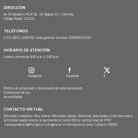
DIRECCIÓN
Av. El Dorado Cr.45 # 26 - 33 Bogotá D.C. Colombia.
Código Postal: 111321
TELÉFONOS
(+57) (601) 2200700. Línea gratuita nacional: 018000123414
HORARIO DE ATENCIÓN
Lunes a viernes de 8:00 a.m. a 5:00 p.m.
Instagram
Facebook
X
Política de privacidad y tratamiento de datos personales
Condiciones de uso
Accesibilidad
CONTACTO VIRTUAL
Estimado Ciudadano: Para radicar Peticiones, Quejas, Reclamos, Solicitudes y Felicitaciones a
la Entidad puede remitir lo pertinente al Correo Oficial Institucional de RTVC
correspondencia@rtvc.gov.co
o diligenciar el formulario en línea:
Contacto PQRSD.