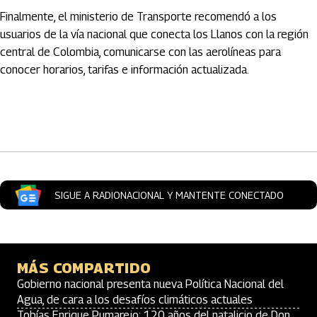
Finalmente, el ministerio de Transporte recomendó a los
usuarios de la vía nacional que conecta los Llanos con la región
central de Colombia, comunicarse con las aerolíneas para
conocer horarios, tarifas e información actualizada.
Artículos Player
SIGUE A RADIONACIONAL Y MANTENTE CONECTADO
MÁS COMPARTIDO
Gobierno nacional presenta nueva Política Nacional del
Agua, de cara a los desafíos climáticos actuales
Tobías Enrique Pumarejo: 120 años del natalicio de Don