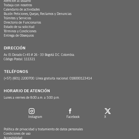
Atención al usuario
Trabaja con nosotros
Calendario de actividades
Buzón Peticiones, Quejas, Reclamos y Denuncias
Trámites y Servicios
Directorio de Funcionarios
Estado de su solicitud
Términos y Condiciones
Entrega de Obsequios
DIRECCIÓN
Av. El Dorado Cr.45 # 26 - 33 Bogotá D.C. Colombia.
Código Postal: 111321
TELÉFONOS
(+57) (601) 2200700. Línea gratuita nacional: 018000123414
HORARIO DE ATENCIÓN
Lunes a viernes de 8:00 a.m. a 5:00 p.m.
Instagram
Facebook
X
Política de privacidad y tratamiento de datos personales
Condiciones de uso
Accesibilidad