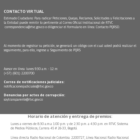
CONTACTO VIRTUAL
Estimado Ciudadano: Para radicar Peticiones, Quejas, Reclamos, Solicitudes y Felicitaciones a
la Entidad puede remitir lo pertinente al Correo Oficial Institucional de RTVC
correspondencia@rtvc.gov.co
o diligenciar el formulario en línea:
Contacto PQRSD.
Al momento de registrar su petición, se generará un código con el cual usted podrá realizar el
seguimiento, para ello, ingrese a:
Seguimiento de PQRS
Asesor en línea: lunes 9:30 a.m. - 12 m
(+57) (601) 2200700
Correo de notificaciones judiciales:
notificacionesjudiciales@rtvc.gov.co
Denuncias por actos de corrupción:
soytransparente@rtvc.gov.co
Horario de atención y entrega de premios:
Lunes a viernes de 8:30 a.m.a 1:00 p.m. y de 2:30 p.m. a 4:30 p.m. en RTVC Sistema
de Medios Públicos, Carrera 45 # 26-33, Bogotá.
Línea directa Radio Nacional de Colombia: 2200727, Línea Nacional Radio Nacional