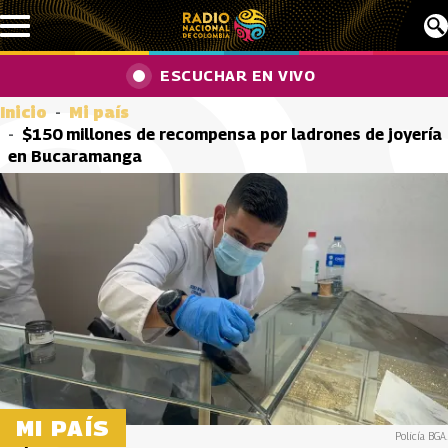
Pasar al contenido principal
ESCUCHAR EN VIVO
Inicio
Mi país
$150 millones de recompensa por ladrones de joyería
en Bucaramanga
MI PAÍS
Policía BGA.