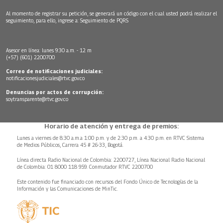
Al momento de registrar su petición, se generará un código con el cual usted podrá realizar el
seguimiento, para ello, ingrese a:
Seguimiento de PQRS
Asesor en línea: lunes 9:30 a.m. - 12 m
(+57) (601) 2200700
Correo de notificaciones judiciales:
notificacionesjudiciales@rtvc.gov.co
Denuncias por actos de corrupción:
soytransparente@rtvc.gov.co
Horario de atención y entrega de premios:
Lunes a viernes de 8:30 a.m.a 1:00 p.m. y de 2:30 p.m. a 4:30 p.m. en RTVC Sistema
de Medios Públicos, Carrera 45 # 26-33, Bogotá.
Línea directa Radio Nacional de Colombia: 2200727, Línea Nacional Radio Nacional
de Colombia: 01 8000 118 959. Conmutador RTVC 2200700
Este contenido fue financiado con recursos del Fondo Único de Tecnologías de la
Información y las Comunicaciones de MinTic.