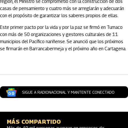
región, el Ministro se comprometió con la construcción de dos
casas de pensamiento y cuatro más se arreglarán y adecuarán
con el propósito de garantizar los saberes propios de ellas.
Este primer pacto por la vida y por la paz se firmó en Tumaco
con más de 50 organizaciones y gestores culturales de 11
municipios del Pacífico nariñense. Se anunció que los próximos
se firmarán en Barrancabermeja y el próximo año en Cartagena.
Artículos Player
SIGUE A RADIONACIONAL Y MANTENTE CONECTADO
MÁS COMPARTIDO