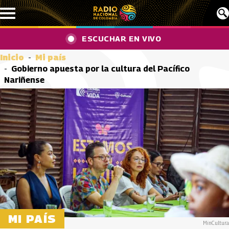
Pasar al contenido principal
ESCUCHAR EN VIVO
Inicio
Mi país
Gobierno apuesta por la cultura del Pacífico
Nariñense
MI PAÍS
MinCultura