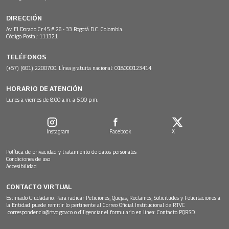
DIRECCIÓN
Av. El Dorado Cr.45 # 26 - 33 Bogotá D.C. Colombia.
Código Postal: 111321
TELÉFONOS
(+57) (601) 2200700. Línea gratuita nacional: 018000123414
HORARIO DE ATENCIÓN
Lunes a viernes de 8:00 a.m. a 5:00 p.m.
Instagram
Facebook
X
Política de privacidad y tratamiento de datos personales
Condiciones de uso
Accesibilidad
CONTACTO VIRTUAL
Estimado Ciudadano: Para radicar Peticiones, Quejas, Reclamos, Solicitudes y Felicitaciones a
la Entidad puede remitir lo pertinente al Correo Oficial Institucional de RTVC
correspondencia@rtvc.gov.co
o diligenciar el formulario en línea:
Contacto PQRSD.