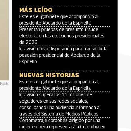
MÁS LEÍDO
Este es el gabinete que acompañará al
presidente Abelardo de la Espriella
Presentan pruebas de presunto fraude
electoral en las elecciones presidenciales
de 2026
Inravisión tuvo disposición para transmitir la
posesión presidencial de Abelardo de la
Espriella
NUEVAS HISTORIAS
Este es el gabinete que acompañará al
Pexels.
presidente Abelardo de la Espriella
Inravisión supera los 11 millones de
seguidores en sus redes sociales,
consolidando una audiencia informada a
través del Sistema de Medios Públicos
Cortometraje cordobés dirigido por una
mujer emberá representará a Colombia en