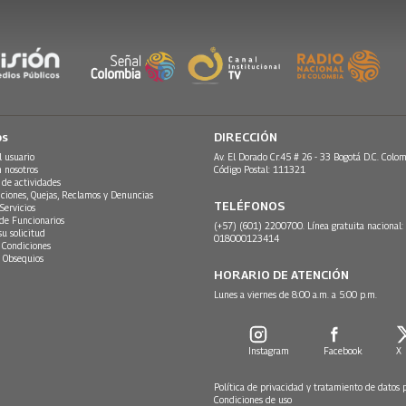
os
DIRECCIÓN
l usuario
Av. El Dorado Cr.45 # 26 - 33 Bogotá D.C. Colom
n nosotros
Código Postal: 111321
 de actividades
ciones, Quejas, Reclamos y Denuncias
TELÉFONOS
Servicios
 de Funcionarios
(+57) (601) 2200700. Línea gratuita nacional:
su solicitud
018000123414
 Condiciones
 Obsequios
HORARIO DE ATENCIÓN
Lunes a viernes de 8:00 a.m. a 5:00 p.m.
Instagram
Facebook
X
Política de privacidad y tratamiento de datos 
Condiciones de uso