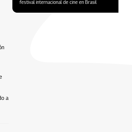
festival internacional de cine en Brasil
ón
e
do a