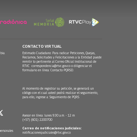
CONTACTO VIRTUAL
bia.
Estimado Ciudadano: Para radicar Peticiones, Quejas,
Reclamos, Solicitudes y Felicitaciones a la Entidad puede
remitir lo pertinente al Correo Oficial Institucional de
RTVC
correspondencia@rtvc.gov.co
o diligenciar el
formulario en línea:
Contacto PQRSD.
Al momento de registrar su petición, se generará un
código con el cual usted podrá realizar el seguimiento,
para ello, ingrese a:
Seguimiento de PQRS
Asesor en línea: lunes 9:30 a.m. - 12 m
(+57) (601) 2200700
Correo de notificaciones judiciales:
personales
notificacionesjudiciales@rtvc.gov.co