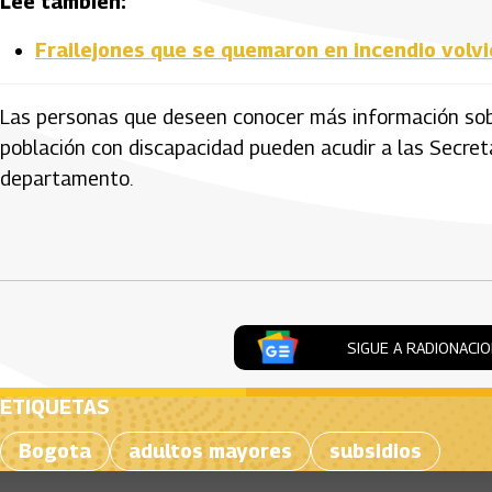
Lee también:
Frailejones que se quemaron en incendio volvi
Las personas que deseen conocer más información sobr
población con discapacidad pueden acudir a las Secret
departamento.
Artículos Player
SIGUE A RADIONACI
ETIQUETAS
Bogota
adultos mayores
subsidios