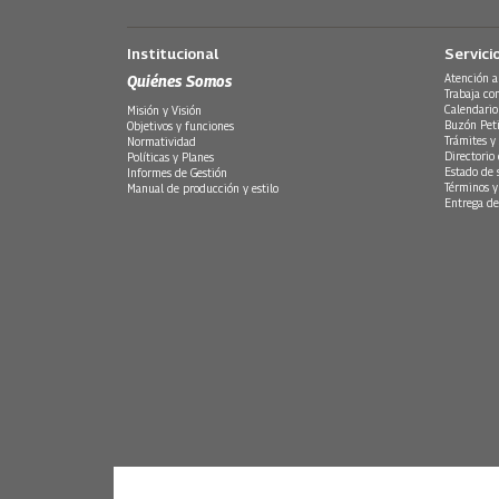
Institucional
Servici
Quiénes Somos
Atención a
Trabaja co
Calendario
Misión y Visión
Buzón Peti
Objetivos y funciones
Trámites y 
Normatividad
Directorio
Políticas y Planes
Estado de 
Informes de Gestión
Términos y
Manual de producción y estilo
Entrega de