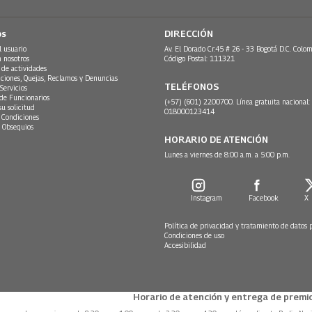
os
DIRECCIÓN
l usuario
Av. El Dorado Cr.45 # 26 - 33 Bogotá D.C. Colom
n nosotros
Código Postal: 111321
 de actividades
ciones, Quejas, Reclamos y Denuncias
TELÉFONOS
Servicios
 de Funcionarios
(+57) (601) 2200700. Línea gratuita nacional:
su solicitud
018000123414
 Condiciones
 Obsequios
HORARIO DE ATENCIÓN
Lunes a viernes de 8:00 a.m. a 5:00 p.m.
Instagram
Facebook
X
Política de privacidad y tratamiento de datos 
Condiciones de uso
Accesibilidad
Horario de atención y entrega de premio