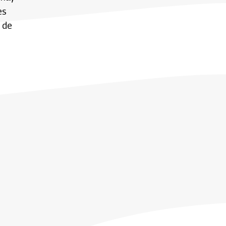
es
 de