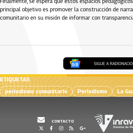
Finalmente, se espera que estos espacios pedagógicos
principal objetivo es promover la construcción de narra
comunitario en su misión de informar con transparencia
Artículos Player
SIGUE A RADIONACI
ETIQUETAS
periodismo comunitario
Periodismo
La Gu
CONTACTO