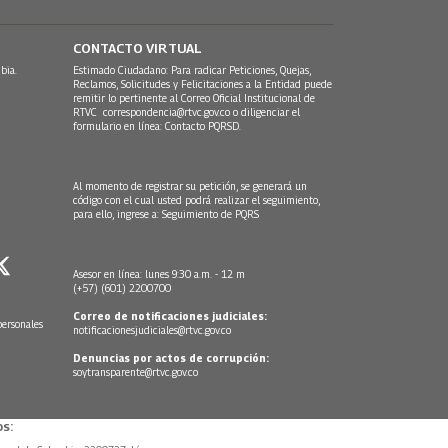
CONTACTO VIRTUAL
bia.
Estimado Ciudadano: Para radicar Peticiones, Quejas,
Reclamos, Solicitudes y Felicitaciones a la Entidad puede
remitir lo pertinente al Correo Oficial Institucional de
RTVC
correspondencia@rtvc.gov.co
o diligenciar el
formulario en línea:
Contacto PQRSD.
Al momento de registrar su petición, se generará un
código con el cual usted podrá realizar el seguimiento,
para ello, ingrese a:
Seguimiento de PQRS
Asesor en línea: lunes 9:30 a.m. - 12 m
(+57) (601) 2200700
Correo de notificaciones judiciales:
personales
notificacionesjudiciales@rtvc.gov.co
Denuncias por actos de corrupción:
soytransparente@rtvc.gov.co
s: