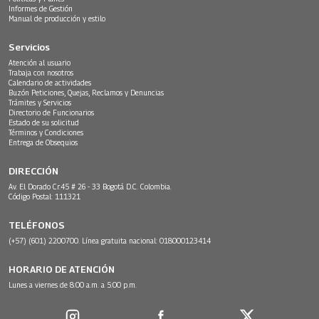
Informes de Gestión
Manual de producción y estilo
Servicios
Atención al usuario
Trabaja con nosotros
Calendario de actividades
Buzón Peticiones, Quejas, Reclamos y Denuncias
Trámites y Servicios
Directorio de Funcionarios
Estado de su solicitud
Términos y Condiciones
Entrega de Obsequios
DIRECCIÓN
Av. El Dorado Cr.45 # 26 - 33 Bogotá D.C. Colombia.
Código Postal: 111321
TELÉFONOS
(+57) (601) 2200700. Línea gratuita nacional: 018000123414
HORARIO DE ATENCIÓN
Lunes a viernes de 8:00 a.m. a 5:00 p.m.