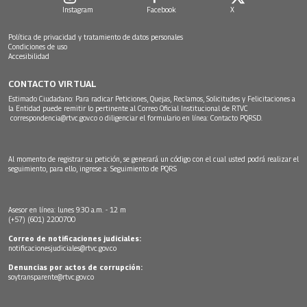
Instagram
Facebook
X
Política de privacidad y tratamiento de datos personales
Condiciones de uso
Accesibilidad
CONTACTO VIRTUAL
Estimado Ciudadano: Para radicar Peticiones, Quejas, Reclamos, Solicitudes y Felicitaciones a
la Entidad puede remitir lo pertinente al Correo Oficial Institucional de RTVC
correspondencia@rtvc.gov.co
o diligenciar el formulario en línea:
Contacto PQRSD.
Al momento de registrar su petición, se generará un código con el cual usted podrá realizar el
seguimiento, para ello, ingrese a:
Seguimiento de PQRS
Asesor en línea: lunes 9:30 a.m. - 12 m
(+57) (601) 2200700
Correo de notificaciones judiciales:
notificacionesjudiciales@rtvc.gov.co
Denuncias por actos de corrupción:
soytransparente@rtvc.gov.co