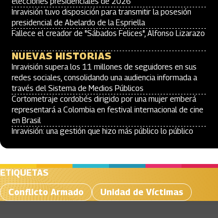
elecciones presidenciales de 2026
Inravisión tuvo disposición para transmitir la posesión
presidencial de Abelardo de la Espriella
Fallece el creador de "Sábados Felices", Alfonso Lizarazo
NUEVAS HISTORIAS
Inravisión supera los 11 millones de seguidores en sus
redes sociales, consolidando una audiencia informada a
través del Sistema de Medios Públicos
Cortometraje cordobés dirigido por una mujer emberá
representará a Colombia en festival internacional de cine
en Brasil
Inravisión: una gestión que hizo más público lo público
ETIQUETAS
Conflicto Armado
Unidad de Víctimas