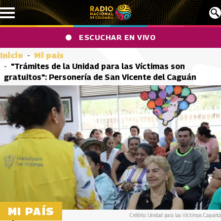
Pasar al contenido principal
ESCUCHAR EN VIVO
Inicio
Mi país
"Trámites de la Unidad para las Víctimas son
gratuitos": Personería de San Vicente del Caguán
MI PAÍS
Crédito: Unidad para las Víctimas Caquetá