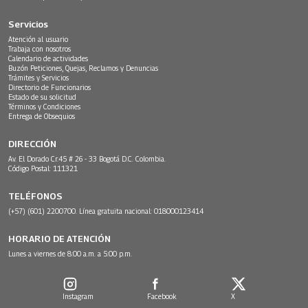
Servicios
Atención al usuario
Trabaja con nosotros
Calendario de actividades
Buzón Peticiones, Quejas, Reclamos y Denuncias
Trámites y Servicios
Directorio de Funcionarios
Estado de su solicitud
Términos y Condiciones
Entrega de Obsequios
DIRECCIÓN
Av. El Dorado Cr.45 # 26 - 33 Bogotá D.C. Colombia.
Código Postal: 111321
TELÉFONOS
(+57) (601) 2200700. Línea gratuita nacional: 018000123414
HORARIO DE ATENCIÓN
Lunes a viernes de 8:00 a.m. a 5:00 p.m.
Instagram
Facebook
X