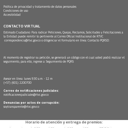
Política de privacidad y tratamiento de datos personales
Condiciones de uso
Accesibilidad
CONTACTO VIRTUAL
Estimado Ciudadano: Para radicar Peticiones, Quejas, Reclamos, Solicitudes y Felicitaciones a
la Entidad puede remitir lo pertinente al Correo Oficial Institucional de RTVC
correspondencia@rtvc.gov.co
o diligenciar el formulario en línea:
Contacto PQRSD.
Al momento de registrar su petición, se generará un código con el cual usted podrá realizar el
seguimiento, para ello, ingrese a:
Seguimiento de PQRS
Asesor en línea: lunes 9:30 a.m. - 12 m
(+57) (601) 2200700
Correo de notificaciones judiciales:
notificacionesjudiciales@rtvc.gov.co
Denuncias por actos de corrupción:
soytransparente@rtvc.gov.co
Horario de atención y entrega de premios: