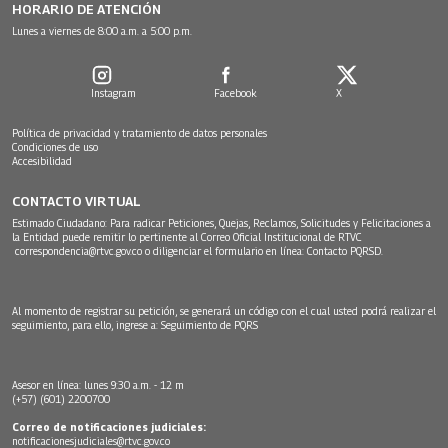
HORARIO DE ATENCIÓN
Lunes a viernes de 8:00 a.m. a 5:00 p.m.
Instagram
Facebook
X
Política de privacidad y tratamiento de datos personales
Condiciones de uso
Accesibilidad
CONTACTO VIRTUAL
Estimado Ciudadano: Para radicar Peticiones, Quejas, Reclamos, Solicitudes y Felicitaciones a
la Entidad puede remitir lo pertinente al Correo Oficial Institucional de RTVC
correspondencia@rtvc.gov.co
o diligenciar el formulario en línea:
Contacto PQRSD.
Al momento de registrar su petición, se generará un código con el cual usted podrá realizar el
seguimiento, para ello, ingrese a:
Seguimiento de PQRS
Asesor en línea: lunes 9:30 a.m. - 12 m
(+57) (601) 2200700
Correo de notificaciones judiciales:
notificacionesjudiciales@rtvc.gov.co