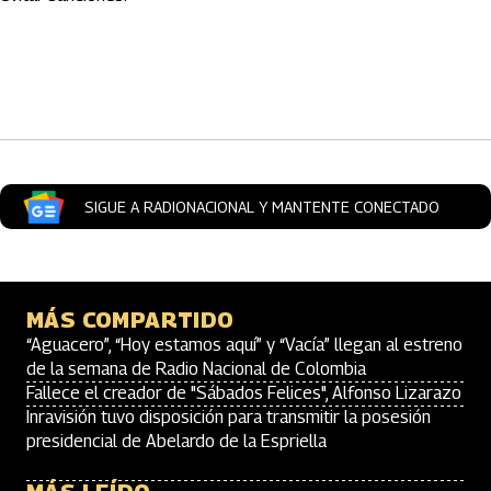
Artículos Player
SIGUE A RADIONACIONAL Y MANTENTE CONECTADO
MÁS COMPARTIDO
“Aguacero”, “Hoy estamos aquí” y “Vacía” llegan al estreno
de la semana de Radio Nacional de Colombia
Fallece el creador de "Sábados Felices", Alfonso Lizarazo
Inravisión tuvo disposición para transmitir la posesión
presidencial de Abelardo de la Espriella