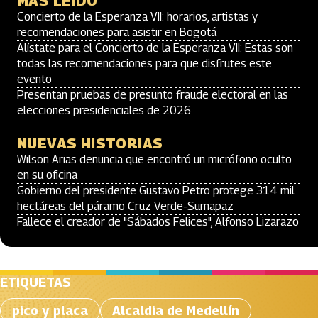
MÁS LEÍDO
Concierto de la Esperanza VII: horarios, artistas y
recomendaciones para asistir en Bogotá
Alístate para el Concierto de la Esperanza VII: Estas son
todas las recomendaciones para que disfrutes este
evento
Presentan pruebas de presunto fraude electoral en las
elecciones presidenciales de 2026
NUEVAS HISTORIAS
Wilson Arias denuncia que encontró un micrófono oculto
en su oficina
Gobierno del presidente Gustavo Petro protege 314 mil
hectáreas del páramo Cruz Verde-Sumapaz
Fallece el creador de "Sábados Felices", Alfonso Lizarazo
ETIQUETAS
pico y placa
Alcaldia de Medellín