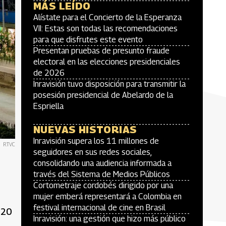
MÁS LEÍDO
Alístate para el Concierto de la Esperanza
VII: Estas son todas las recomendaciones
para que disfrutes este evento
Presentan pruebas de presunto fraude
electoral en las elecciones presidenciales
de 2026
Inravisión tuvo disposición para transmitir la
posesión presidencial de Abelardo de la
Espriella
NUEVAS HISTORIAS
Inravisión supera los 11 millones de
RTVC
seguidores en sus redes sociales,
consolidando una audiencia informada a
través del Sistema de Medios Públicos
Cortometraje cordobés dirigido por una
mujer emberá representará a Colombia en
festival internacional de cine en Brasil
 20
Inravisión: una gestión que hizo más público