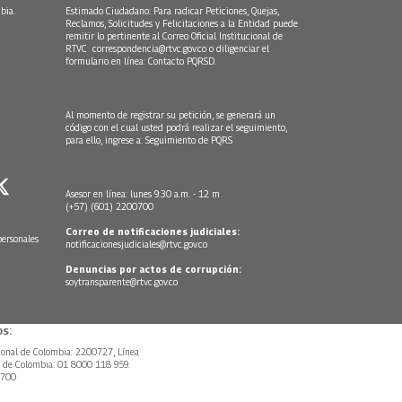
bia.
Estimado Ciudadano: Para radicar Peticiones, Quejas,
Reclamos, Solicitudes y Felicitaciones a la Entidad puede
remitir lo pertinente al Correo Oficial Institucional de
RTVC
correspondencia@rtvc.gov.co
o diligenciar el
formulario en línea:
Contacto PQRSD.
Al momento de registrar su petición, se generará un
código con el cual usted podrá realizar el seguimiento,
para ello, ingrese a:
Seguimiento de PQRS
Asesor en línea: lunes 9:30 a.m. - 12 m
(+57) (601) 2200700
Correo de notificaciones judiciales:
personales
notificacionesjudiciales@rtvc.gov.co
Denuncias por actos de corrupción:
soytransparente@rtvc.gov.co
s:
ional de Colombia: 2200727, Línea
l de Colombia: 01 8000 118 959.
0700