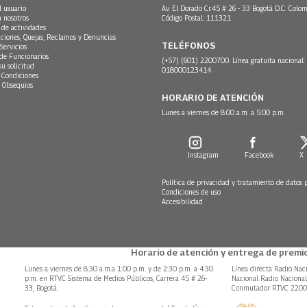
l usuario
Av. El Dorado Cr.45 # 26 - 33 Bogotá D.C. Colom
n nosotros
Código Postal: 111321
 de actividades
ciones, Quejas, Reclamos y Denuncias
TELÉFONOS
Servicios
 de Funcionarios
(+57) (601) 2200700. Línea gratuita nacional:
su solicitud
018000123414
 Condiciones
 Obsequios
HORARIO DE ATENCIÓN
Lunes a viernes de 8:00 a.m. a 5:00 p.m.
Instagram
Facebook
X
Política de privacidad y tratamiento de datos 
Condiciones de uso
Accesibilidad
Horario de atención y entrega de premio
Lunes a viernes de 8:30 a.m.a 1:00 p.m. y de 2:30 p.m. a 4:30
Línea directa Radio Nac
p.m. en RTVC Sistema de Medios Públicos, Carrera 45 # 26-
Nacional Radio Naciona
33, Bogotá.
Conmutador RTVC 220