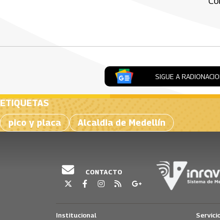
Co
Artículos Player
SIGUE A RADIONACI
ETIQUETAS
pico y placa
Alcaldia de Medellín
CONTACTO
Institucional
Servici