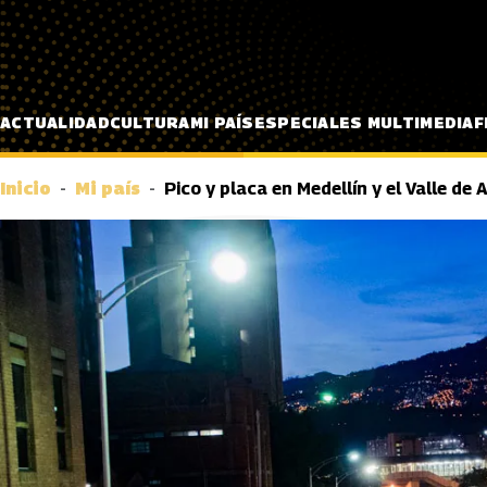
Pasar al contenido principal
ACTUALIDAD
CULTURA
MI PAÍS
ESPECIALES MULTIMEDIA
F
Inicio
Mi país
Pico y placa en Medellín y el Valle de