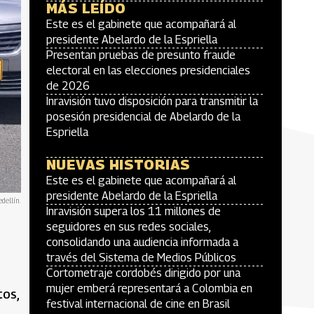
MÁS LEÍDO
Este es el gabinete que acompañará al
presidente Abelardo de la Espriella
Presentan pruebas de presunto fraude
electoral en las elecciones presidenciales
de 2026
Inravisión tuvo disposición para transmitir la
posesión presidencial de Abelardo de la
Espriella
NUEVAS HISTORIAS
Este es el gabinete que acompañará al
presidente Abelardo de la Espriella
dellín.
Inravisión supera los 11 millones de
seguidores en sus redes sociales,
consolidando una audiencia informada a
través del Sistema de Medios Públicos
Cortometraje cordobés dirigido por una
mujer emberá representará a Colombia en
tos,
festival internacional de cine en Brasil