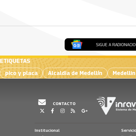
Artículos Player
SIGUE A RADIONACI
ETIQUETAS
pico y placa
Alcaldia de Medellín
Medellin
CONTACTO
Institucional
Servici