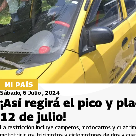
MI PAÍS
Sábado, 6 Julio , 2024
¡Así regirá el pico y pl
12 de julio!
La restricción incluye camperos, motocarros y cuatrim
mototriciclos, tricimotos y ciclomotores de dos y cua