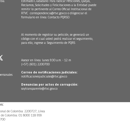
bia.
Estimado Ciudadano: Para radicar Peticiones, Quejas,
Reclamos, Solicitudes y Felicitaciones a la Entidad puede
remitir lo pertinente al Correo Oficial Institucional de
RTVC
correspondencia@rtvc.gov.co
o diligenciar el
formulario en línea:
Contacto PQRSD.
Al momento de registrar su petición, se generará un
código con el cual usted podrá realizar el seguimiento,
para ello, ingrese a:
Seguimiento de PQRS
Asesor en línea: lunes 9:30 a.m. - 12 m
(+57) (601) 2200700
Correo de notificaciones judiciales:
personales
notificacionesjudiciales@rtvc.gov.co
Denuncias por actos de corrupción:
soytransparente@rtvc.gov.co
s:
ional de Colombia: 2200727, Línea
l de Colombia: 01 8000 118 959.
0700