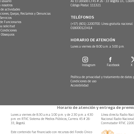
l usuario
Av. El Dorado Cr.45 # 26 - 33 Bogotá D.C. Colom
n nosotros
Código Postal: 111321
 de actividades
ciones, Quejas, Reclamos y Denuncias
TELÉFONOS
Servicios
 de Funcionarios
(+57) (601) 2200700. Línea gratuita nacional:
su solicitud
018000123414
 Condiciones
 Obsequios
HORARIO DE ATENCIÓN
Lunes a viernes de 8:00 a.m. a 5:00 p.m.
Instagram
Facebook
X
Política de privacidad y tratamiento de datos 
Condiciones de uso
Accesibilidad
Horario de atención y entrega de premio
Lunes a viernes de 8:30 a.m.a 1:00 p.m. y de 2:30 p.m. a 4:30
Línea directa Radio Nac
p.m. en RTVC Sistema de Medios Públicos, Carrera 45 # 26-
Nacional Radio Naciona
33, Bogotá.
Conmutador RTVC 220
Este contenido fue financiado con recursos del Fondo Único