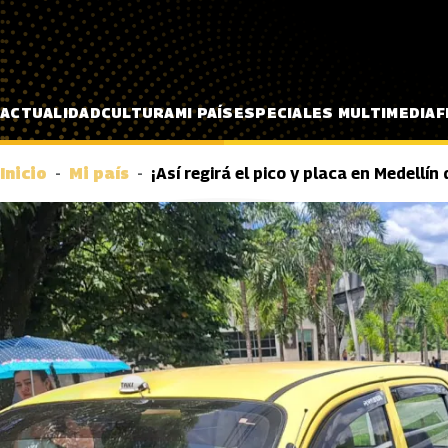
Pasar al contenido principal
ACTUALIDAD
CULTURA
MI PAÍS
ESPECIALES MULTIMEDIA
F
Inicio
Mi país
¡Así regirá el pico y placa en Medellín d