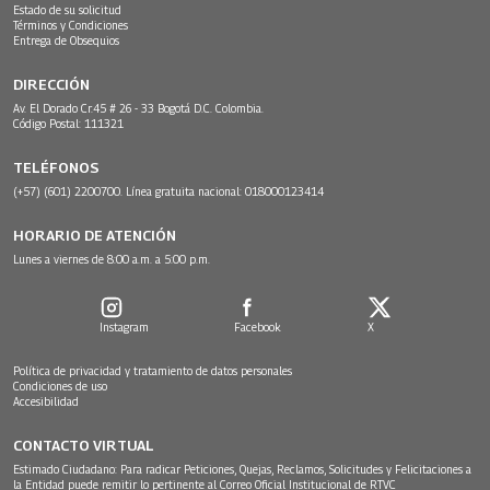
Estado de su solicitud
Términos y Condiciones
Entrega de Obsequios
DIRECCIÓN
Av. El Dorado Cr.45 # 26 - 33 Bogotá D.C. Colombia.
Código Postal: 111321
TELÉFONOS
(+57) (601) 2200700. Línea gratuita nacional: 018000123414
HORARIO DE ATENCIÓN
Lunes a viernes de 8:00 a.m. a 5:00 p.m.
Instagram
Facebook
X
Política de privacidad y tratamiento de datos personales
Condiciones de uso
Accesibilidad
CONTACTO VIRTUAL
Estimado Ciudadano: Para radicar Peticiones, Quejas, Reclamos, Solicitudes y Felicitaciones a
la Entidad puede remitir lo pertinente al Correo Oficial Institucional de RTVC