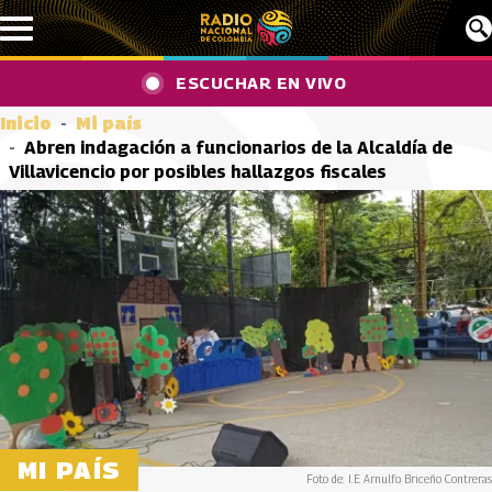
Pasar al contenido principal
ESCUCHAR EN VIVO
Inicio
Mi país
Abren indagación a funcionarios de la Alcaldía de
Villavicencio por posibles hallazgos fiscales
MI PAÍS
Foto de: I.E Arnulfo Briceño Contreras