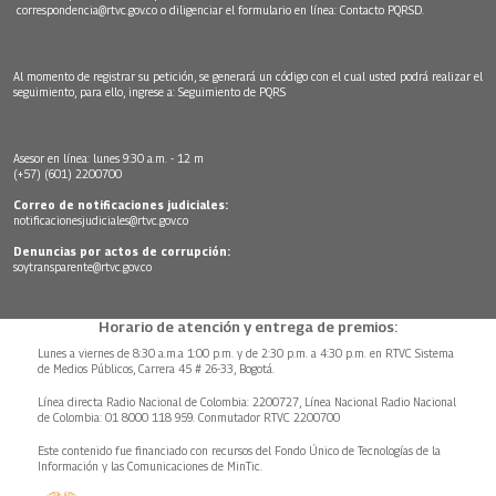
correspondencia@rtvc.gov.co
o diligenciar el formulario en línea:
Contacto PQRSD.
Al momento de registrar su petición, se generará un código con el cual usted podrá realizar el
seguimiento, para ello, ingrese a:
Seguimiento de PQRS
Asesor en línea: lunes 9:30 a.m. - 12 m
(+57) (601) 2200700
Correo de notificaciones judiciales:
notificacionesjudiciales@rtvc.gov.co
Denuncias por actos de corrupción:
soytransparente@rtvc.gov.co
Horario de atención y entrega de premios:
Lunes a viernes de 8:30 a.m.a 1:00 p.m. y de 2:30 p.m. a 4:30 p.m. en RTVC Sistema
de Medios Públicos, Carrera 45 # 26-33, Bogotá.
Línea directa Radio Nacional de Colombia: 2200727, Línea Nacional Radio Nacional
de Colombia: 01 8000 118 959. Conmutador RTVC 2200700
Este contenido fue financiado con recursos del Fondo Único de Tecnologías de la
Información y las Comunicaciones de MinTic.