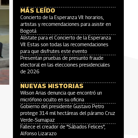
MÁS LEÍDO
Concierto de la Esperanza VII: horarios,
artistas y recomendaciones para asistir en
Bogotá
Alístate para el Concierto de la Esperanza
VII: Estas son todas las recomendaciones
para que disfrutes este evento
Presentan pruebas de presunto fraude
electoral en las elecciones presidenciales
de 2026
NUEVAS HISTORIAS
Wilson Arias denuncia que encontró un
micrófono oculto en su oficina
Gobierno del presidente Gustavo Petro
protege 314 mil hectáreas del páramo Cruz
Verde-Sumapaz
Fallece el creador de "Sábados Felices",
Alfonso Lizarazo