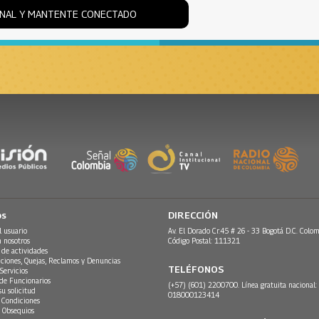
ONAL Y MANTENTE CONECTADO
os
DIRECCIÓN
l usuario
Av. El Dorado Cr.45 # 26 - 33 Bogotá D.C. Colom
n nosotros
Código Postal: 111321
 de actividades
ciones, Quejas, Reclamos y Denuncias
TELÉFONOS
Servicios
 de Funcionarios
(+57) (601) 2200700. Línea gratuita nacional:
su solicitud
018000123414
 Condiciones
 Obsequios