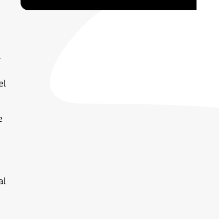
l
el
e
al