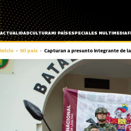
Pasar al contenido principal
ACTUALIDAD
CULTURA
MI PAÍS
ESPECIALES MULTIMEDIA
F
Inicio
Mi país
Capturan a presunto integrante de la