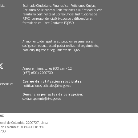
bia.
Estimado Ciudadano: Para radicar Peticiones, Quejas,
Reclamos, Solicitudes y Felicitaciones a la Entidad puede
remitir lo pertinente al Correo Oficial Institucional de
RTVC
correspondencia@rtvc.gov.co
o diligenciar el
formulario en línea:
Contacto PQRSD.
Al momento de registrar su petición, se generará un
código con el cual usted podrá realizar el seguimiento,
para ello, ingrese a:
Seguimiento de PQRS
Asesor en línea: lunes 9:30 a.m. - 12 m
(+57) (601) 2200700
Correo de notificaciones judiciales:
personales
notificacionesjudiciales@rtvc.gov.co
Denuncias por actos de corrupción:
soytransparente@rtvc.gov.co
s:
ional de Colombia: 2200727, Línea
l de Colombia: 01 8000 118 959.
0700