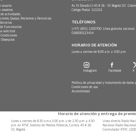
l usuario
Av. El Dorado Cr.45 # 26 - 33 Bogotá D.C. Colom
n nosotros
Código Postal: 111321
 de actividades
ciones, Quejas, Reclamos y Denuncias
TELÉFONOS
Servicios
 de Funcionarios
(+57) (601) 2200700. Línea gratuita nacional:
su solicitud
018000123414
 Condiciones
 Obsequios
HORARIO DE ATENCIÓN
Lunes a viernes de 8:00 a.m. a 5:00 p.m.
Instagram
Facebook
X
Política de privacidad y tratamiento de datos 
Condiciones de uso
Accesibilidad
Horario de atención y entrega de premio
Lunes a viernes de 8:30 a.m.a 1:00 p.m. y de 2:30 p.m. a 4:30
Línea directa Radio Nac
p.m. en RTVC Sistema de Medios Públicos, Carrera 45 # 26-
Nacional Radio Naciona
33, Bogotá.
Conmutador RTVC 220