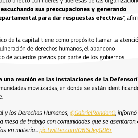
cto directo con líderes y lideresas de las organizacion
 escuchando sus preocupaciones y generando
departamental para dar respuestas efectivas
”, afi
co de la capital tiene como propósito llamar la atenci
 vulneración de derechos humanos, el abandono
ento de acuerdos previos por parte de los gobiernos
a una reunión en las instalaciones de la Defensorí
unidades movilizadas, en donde se están identificand
e.
cial y los Derechos Humanos,
@GabrielRondonO
, informó
una mesa de trabajo con comunidades que se asentaron 
tías en materia…
pic.twitter.com/066UeyG86r