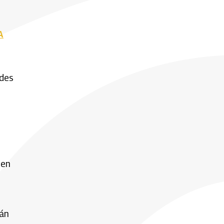
A
ades
 en
tán