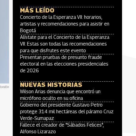
MÁS LEÍDO
Concierto de la Esperanza VII: horarios,
artistas y recomendaciones para asistir en
Bogotá
Alístate para el Concierto de la Esperanza
VII: Estas son todas las recomendaciones
para que disfrutes este evento
Presentan pruebas de presunto fraude
electoral en las elecciones presidenciales
de 2026
NUEVAS HISTORIAS
 Rondón
Wilson Arias denuncia que encontró un
micrófono oculto en su oficina
Gobierno del presidente Gustavo Petro
protege 314 mil hectáreas del páramo Cruz
Verde-Sumapaz
Fallece el creador de "Sábados Felices",
Alfonso Lizarazo