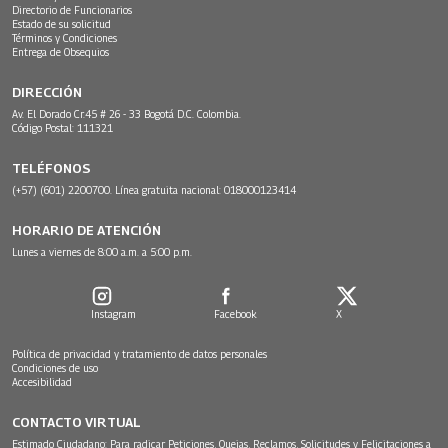
Directorio de Funcionarios
Estado de su solicitud
Términos y Condiciones
Entrega de Obsequios
DIRECCIÓN
Av. El Dorado Cr.45 # 26 - 33 Bogotá D.C. Colombia.
Código Postal: 111321
TELÉFONOS
(+57) (601) 2200700. Línea gratuita nacional: 018000123414
HORARIO DE ATENCIÓN
Lunes a viernes de 8:00 a.m. a 5:00 p.m.
Instagram
Facebook
X
Política de privacidad y tratamiento de datos personales
Condiciones de uso
Accesibilidad
CONTACTO VIRTUAL
Estimado Ciudadano: Para radicar Peticiones, Quejas, Reclamos, Solicitudes y Felicitaciones a