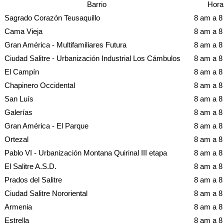
Barrio
Hora
Sagrado Corazón Teusaquillo
8 am a 
Cama Vieja
8 am a 
Gran América - Multifamiliares Futura
8 am a 
Ciudad Salitre - Urbanización Industrial Los Cámbulos
8 am a 
El Campín
8 am a 
Chapinero Occidental
8 am a 
San Luís
8 am a 
Galerías
8 am a 
Gran América - El Parque
8 am a 
Ortezal
8 am a 
Pablo VI - Urbanización Montana Quirinal III etapa
8 am a 
El Salitre A.S.D.
8 am a 
Prados del Salitre
8 am a 
Ciudad Salitre Nororiental
8 am a 
Armenia
8 am a 
Estrella
8 am a 