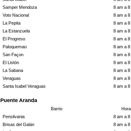
Samper Mendoza
8 am a 
Voto Nacional
8 am a 
La Pepita
8 am a 
La Estanzuela
8 am a 
El Progreso
8 am a 
Paloquemao
8 am a 
San Façon
8 am a 
El Listón
8 am a 
La Sabana
8 am a 
Veraguas
8 am a 
Santa Isabel Veraguas
8 am a 
Puente Aranda
Barrio
Hora
Pensilvania
8 am a 
Brisas del Galán
8 am a 