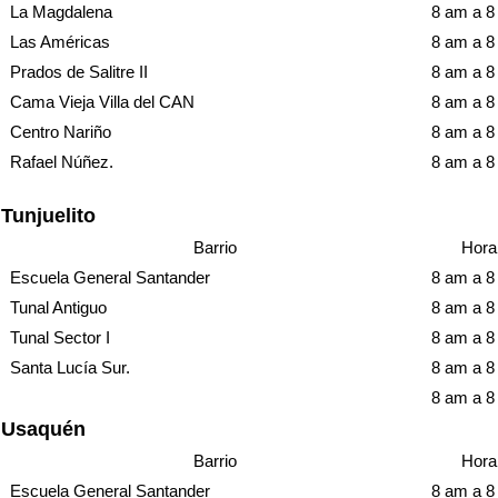
La Magdalena
8 am a 
Las Américas
8 am a 
Prados de Salitre II
8 am a 
Cama Vieja Villa del CAN
8 am a 
Centro Nariño
8 am a 
Rafael Núñez.
8 am a 
Tunjuelito
Barrio
Hora
Escuela General Santander
8 am a 
Tunal Antiguo
8 am a 
Tunal Sector I
8 am a 
Santa Lucía Sur.
8 am a 
8 am a 
Usaquén
Barrio
Hora
Escuela General Santander
8 am a 