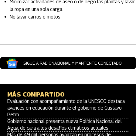
Minimizar actividades de aseo o de riego las plantas y lavar
la ropa en una sola carga.
No lavar carros o motos
Artículos Player
SIGUE A RADIONACIONAL Y MANTENTE CONECTADO
MÁS COMPARTIDO
Evaluación con acompañamiento de la UNESCO destaca
avances en educación durante el gobierno de Gustavo
Petro
Gobierno nacional presenta nueva Política Nacional del
Agua, de cara a los desafíos climáticos actuales
Más de 49 mil personas avanzan en procesos de