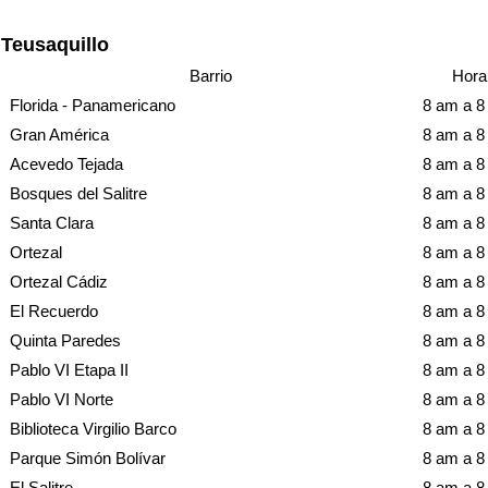
Teusaquillo
Barrio
Hora
Florida - Panamericano
8 am a 
Gran América
8 am a 
Acevedo Tejada
8 am a 
Bosques del Salitre
8 am a 
Santa Clara
8 am a 
Ortezal
8 am a 
Ortezal Cádiz
8 am a 
El Recuerdo
8 am a 
Quinta Paredes
8 am a 
Pablo VI Etapa II
8 am a 
Pablo VI Norte
8 am a 
Biblioteca Virgilio Barco
8 am a 
Parque Simón Bolívar
8 am a 
El Salitre
8 am a 