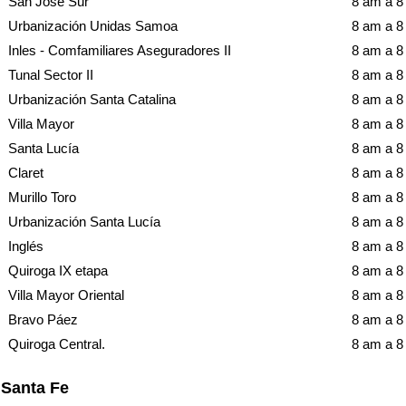
San José Sur
8 am a 
Urbanización Unidas Samoa
8 am a 
Inles - Comfamiliares Aseguradores II
8 am a 
Tunal Sector II
8 am a 
Urbanización Santa Catalina
8 am a 
Villa Mayor
8 am a 
Santa Lucía
8 am a 
Claret
8 am a 
Murillo Toro
8 am a 
Urbanización Santa Lucía
8 am a 
Inglés
8 am a 
Quiroga IX etapa
8 am a 
Villa Mayor Oriental
8 am a 
Bravo Páez
8 am a 
Quiroga Central.
8 am a 
Santa Fe