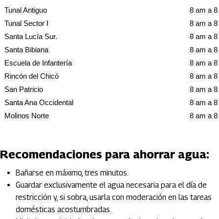
Tunal Antiguo
8 am a 
Tunal Sector I
8 am a 
Santa Lucía Sur.
8 am a 
Santa Bibiana
8 am a 
Escuela de Infantería
8 am a 
Rincón del Chicó
8 am a 
San Patricio
8 am a 
Santa Ana Occidental
8 am a 
Molinos Norte
8 am a 
Recomendaciones para ahorrar agua:
Bañarse en máximo, tres minutos.
Guardar exclusivamente el agua necesaria para el día de
restricción y, si sobra, usarla con moderación en las tareas
domésticas acostumbradas.