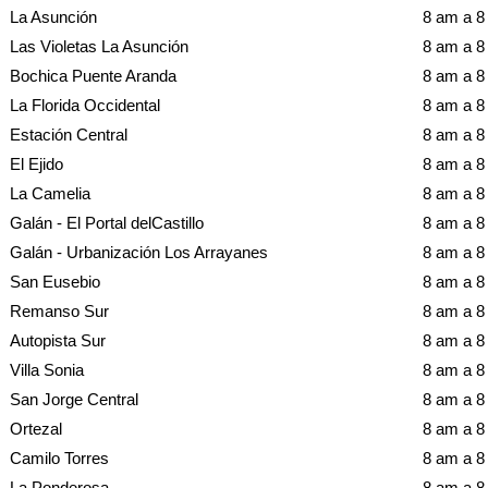
La Asunción
8 am a 
Las Violetas La Asunción
8 am a 
Bochica Puente Aranda
8 am a 
La Florida Occidental
8 am a 
Estación Central
8 am a 
El Ejido
8 am a 
La Camelia
8 am a 
Galán - El Portal delCastillo
8 am a 
Galán - Urbanización Los Arrayanes
8 am a 
San Eusebio
8 am a 
Remanso Sur
8 am a 
Autopista Sur
8 am a 
Villa Sonia
8 am a 
San Jorge Central
8 am a 
Ortezal
8 am a 
Camilo Torres
8 am a 
La Ponderosa
8 am a 