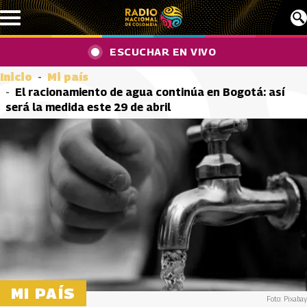
Pasar al contenido principal
ESCUCHAR EN VIVO
Inicio
Mi país
El racionamiento de agua continúa en Bogotá: así
será la medida este 29 de abril
MI PAÍS
Foto: Pixabay