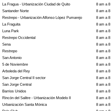
La Fragua - Urbanización Ciudad de Quito
8 am a 
Santander Norte
8 am a 
Restrepo - Urbanización Alfonso López Pumarejo
8 am a 
La Fraguita
8 am a 
Luna Park
8 am a 
Restrepo Occidental
8 am a 
Sena
8 am a 
Restrepo
8 am a 
San Antonio
8 am a 
5 de Noviembre
8 am a 
Arboleda del Rey
8 am a 
San Jorge Central II sector
8 am a 
San Jorge Central
8 am a 
Barrios Unidos
8 am a 
Rincón del Salitre - Urbanización Modelo II
8 am a 
Urbanización Santa Mónica
8 am a 