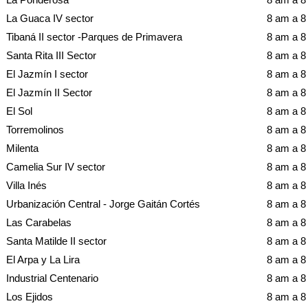
La Guaca IV sector
8 am a 
Tibaná II sector -Parques de Primavera
8 am a 
Santa Rita III Sector
8 am a 
El Jazmín I sector
8 am a 
El Jazmín II Sector
8 am a 
El Sol
8 am a 
Torremolinos
8 am a 
Milenta
8 am a 
Camelia Sur IV sector
8 am a 
Villa Inés
8 am a 
Urbanización Central - Jorge Gaitán Cortés
8 am a 
Las Carabelas
8 am a 
Santa Matilde II sector
8 am a 
El Arpa y La Lira
8 am a 
Industrial Centenario
8 am a 
Los Ejidos
8 am a 