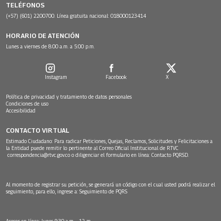
TELÉFONOS
(+57) (601) 2200700. Línea gratuita nacional: 018000123414
HORARIO DE ATENCIÓN
Lunes a viernes de 8:00 a.m. a 5:00 p.m.
Instagram
Facebook
X
Política de privacidad y tratamiento de datos personales
Condiciones de uso
Accesibilidad
CONTACTO VIRTUAL
Estimado Ciudadano: Para radicar Peticiones, Quejas, Reclamos, Solicitudes y Felicitaciones a
la Entidad puede remitir lo pertinente al Correo Oficial Institucional de RTVC
correspondencia@rtvc.gov.co
o diligenciar el formulario en línea:
Contacto PQRSD.
Al momento de registrar su petición, se generará un código con el cual usted podrá realizar el
seguimiento, para ello, ingrese a:
Seguimiento de PQRS
Asesor en línea: lunes 9:30 a.m. - 12 m