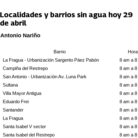
Localidades y barrios sin agua hoy 29
de abril
Antonio Nariño
Barrio
Hora
La Fragua - Urbanización Sargento Páez Pabón
8 am a 
Campiña del Restrepo
8 am a 
San Antonio - Urbanización Av. Luna Park
8 am a 
Sultana
8 am a 
Villa Mayor Antigua
8 am a 
Eduardo Frei
8 am a 
Santander
8 am a 
La Fragua
8 am a 
Santa Isabel V sector
8 am a 
Santa Isabel del Restrepo
8 am a 