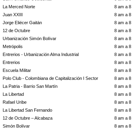
La Merced Norte
8 am a 
Juan XXIII
8 am a 
Jorge Eliécer Gaitán
8 am a 
12 de Octubre
8 am a 
Urbanización Simón Bolívar
8 am a 
Metrópolis
8 am a 
Entrerios - Urbanización Alma Industrial
8 am a 
Entrerios
8 am a 
Escuela Militar
8 am a 
Polo Club - Colombiana de Capitalización I Sector
8 am a 
La Patria - Barrio San Martín
8 am a 
La Libertad
8 am a 
Rafael Uribe
8 am a 
La Libertad San Fernando
8 am a 
12 de Octubre – Alcabaza
8 am a 
Simón Bolívar
8 am a 