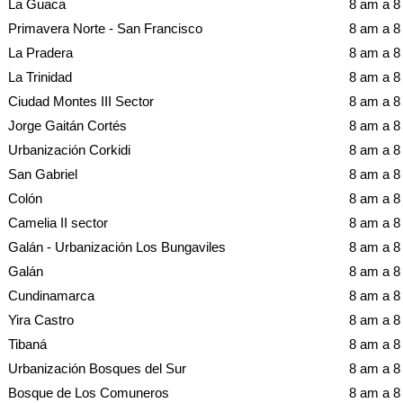
La Guaca
8 am a 
Primavera Norte - San Francisco
8 am a 
La Pradera
8 am a 
La Trinidad
8 am a 
Ciudad Montes III Sector
8 am a 
Jorge Gaitán Cortés
8 am a 
Urbanización Corkidi
8 am a 
San Gabriel
8 am a 
Colón
8 am a 
Camelia II sector
8 am a 
Galán - Urbanización Los Bungaviles
8 am a 
Galán
8 am a 
Cundinamarca
8 am a 
Yira Castro
8 am a 
Tibaná
8 am a 
Urbanización Bosques del Sur
8 am a 
Bosque de Los Comuneros
8 am a 