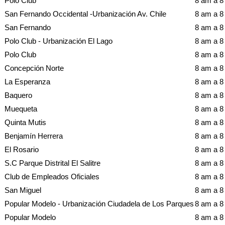
Polo Club
8 am a 
San Fernando Occidental -Urbanización Av. Chile
8 am a 
San Fernando
8 am a 
Polo Club - Urbanización El Lago
8 am a 
Polo Club
8 am a 
Concepción Norte
8 am a 
La Esperanza
8 am a 
Baquero
8 am a 
Muequeta
8 am a 
Quinta Mutis
8 am a 
Benjamín Herrera
8 am a 
El Rosario
8 am a 
S.C Parque Distrital El Salitre
8 am a 
Club de Empleados Oficiales
8 am a 
San Miguel
8 am a 
Popular Modelo - Urbanización Ciudadela de Los Parques
8 am a 
Popular Modelo
8 am a 