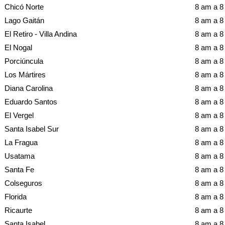
Chicó Norte
8 am a 
Lago Gaitán
8 am a 
El Retiro - Villa Andina
8 am a 
El Nogal
8 am a 
Porciúncula
8 am a 
Los Mártires
8 am a 
Diana Carolina
8 am a 
Eduardo Santos
8 am a 
El Vergel
8 am a 
Santa Isabel Sur
8 am a 
La Fragua
8 am a 
Usatama
8 am a 
Santa Fe
8 am a 
Colseguros
8 am a 
Florida
8 am a 
Ricaurte
8 am a 
Santa Isabel
8 am a 