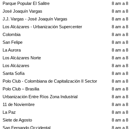
Parque Popular El Salitre
8 am a 
José Joaquín Vargas
8 am a 
J.J. Vargas - José Joaquín Vargas
8 am a 
Los Alcázares - Urbanización Supercenter
8 am a 
Colombia
8 am a 
San Felipe
8 am a 
La Aurora
8 am a 
Los Alcázares Norte
8 am a 
Los Alcázares
8 am a 
Santa Sofía
8 am a 
Polo Club - Colombiana de Capitalización II Sector
8 am a 
Polo Club – Brasilia
8 am a 
Urbanización Entre Ríos Zona Industrial
8 am a 
11 de Noviembre
8 am a 
La Paz
8 am a 
Siete de Agosto
8 am a 
San Fernando Occidental
8 am a 