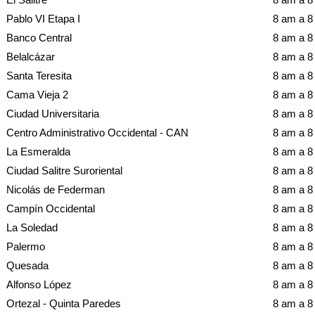
Pablo VI Etapa I
8 am a 
Banco Central
8 am a 
Belalcázar
8 am a 
Santa Teresita
8 am a 
Cama Vieja 2
8 am a 
Ciudad Universitaria
8 am a 
Centro Administrativo Occidental - CAN
8 am a 
La Esmeralda
8 am a 
Ciudad Salitre Suroriental
8 am a 
Nicolás de Federman
8 am a 
Campín Occidental
8 am a 
La Soledad
8 am a 
Palermo
8 am a 
Quesada
8 am a 
Alfonso López
8 am a 
Ortezal - Quinta Paredes
8 am a 