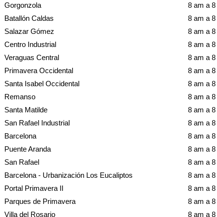
Gorgonzola
8 am a 
Batallón Caldas
8 am a 
Salazar Gómez
8 am a 
Centro Industrial
8 am a 
Veraguas Central
8 am a 
Primavera Occidental
8 am a 
Santa Isabel Occidental
8 am a 
Remanso
8 am a 
Santa Matilde
8 am a 
San Rafael Industrial
8 am a 
Barcelona
8 am a 
Puente Aranda
8 am a 
San Rafael
8 am a 
Barcelona - Urbanización Los Eucaliptos
8 am a 
Portal Primavera II
8 am a 
Parques de Primavera
8 am a 
Villa del Rosario
8 am a 