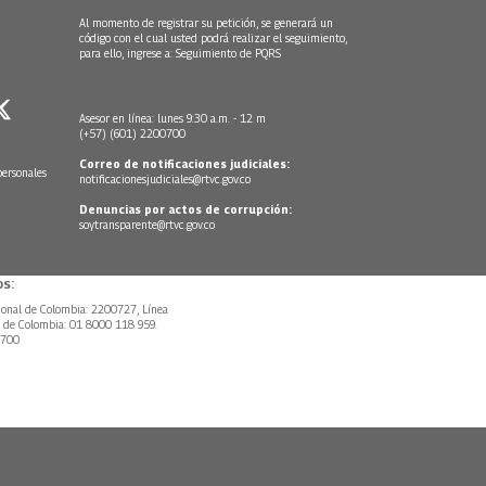
Al momento de registrar su petición, se generará un
código con el cual usted podrá realizar el seguimiento,
para ello, ingrese a:
Seguimiento de PQRS
Asesor en línea: lunes 9:30 a.m. - 12 m
(+57) (601) 2200700
Correo de notificaciones judiciales:
personales
notificacionesjudiciales@rtvc.gov.co
Denuncias por actos de corrupción:
soytransparente@rtvc.gov.co
s:
ional de Colombia: 2200727, Línea
l de Colombia: 01 8000 118 959.
0700