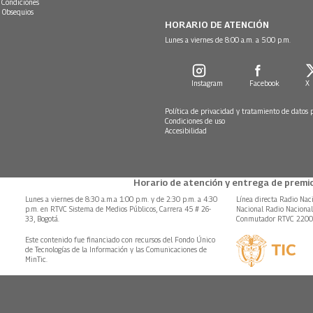
 Condiciones
 Obsequios
HORARIO DE ATENCIÓN
Lunes a viernes de 8:00 a.m. a 5:00 p.m.
Instagram
Facebook
X
Política de privacidad y tratamiento de datos 
Condiciones de uso
Accesibilidad
Horario de atención y entrega de premio
Lunes a viernes de 8:30 a.m.a 1:00 p.m. y de 2:30 p.m. a 4:30
Línea directa Radio Nac
p.m. en RTVC Sistema de Medios Públicos, Carrera 45 # 26-
Nacional Radio Naciona
33, Bogotá.
Conmutador RTVC 220
Este contenido fue financiado con recursos del Fondo Único
de Tecnologías de la Información y las Comunicaciones de
MinTic.