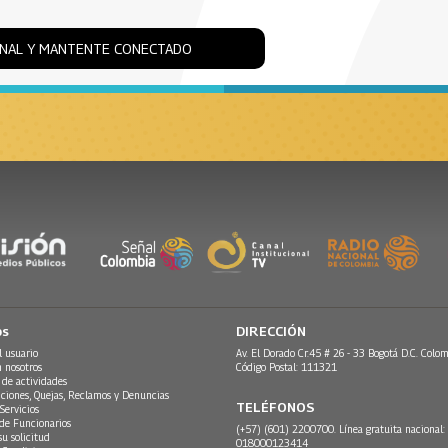
ONAL Y MANTENTE CONECTADO
os
DIRECCIÓN
l usuario
Av. El Dorado Cr.45 # 26 - 33 Bogotá D.C. Colom
n nosotros
Código Postal: 111321
 de actividades
ciones, Quejas, Reclamos y Denuncias
TELÉFONOS
Servicios
 de Funcionarios
(+57) (601) 2200700. Línea gratuita nacional:
su solicitud
018000123414