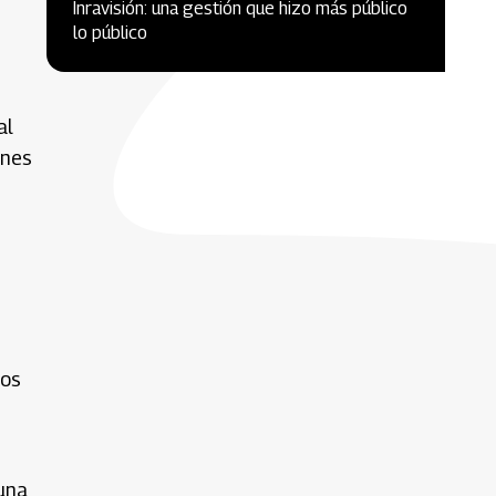
Inravisión: una gestión que hizo más público
lo público
al
ones
tos
 una