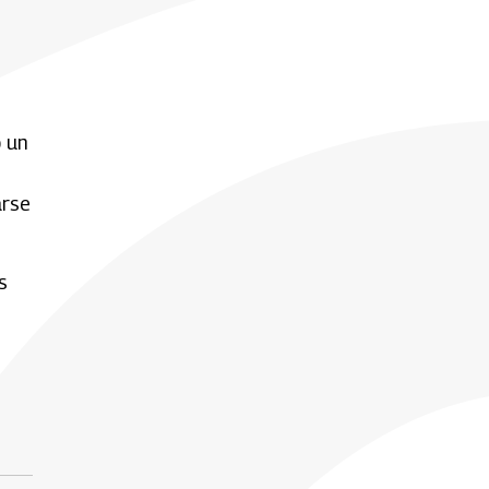
o un
arse
s