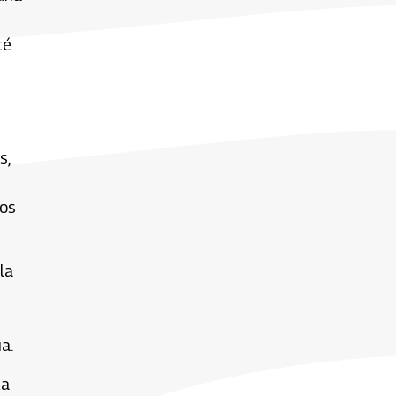
té
s,
cos
la
a.
ta