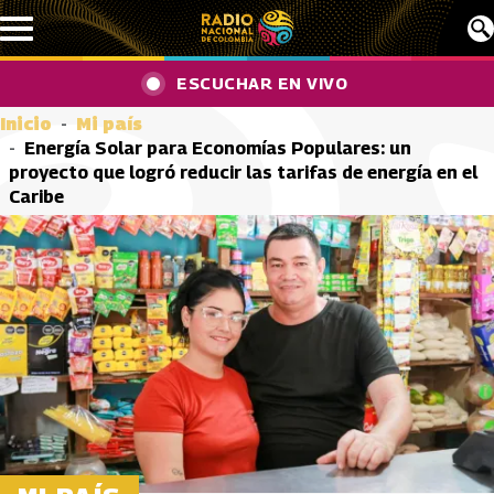
Pasar al contenido principal
ESCUCHAR EN VIVO
Inicio
Mi país
Energía Solar para Economías Populares: un
proyecto que logró reducir las tarifas de energía en el
Caribe