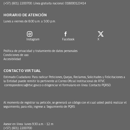
(+57) (601) 2200700. Línea gratuita nacional: 018000123414
HORARIO DE ATENCIÓN
Lunes a viernes de 8:00 a.m. a 5:00 p.m.
Instagram
Facebook
X
Política de privacidad y tratamiento de datos personales
Condiciones de uso
Accesibilidad
CONTACTO VIRTUAL
Estimado Ciudadano: Para radicar Peticiones, Quejas, Reclamos, Solicitudes y Felicitaciones a
la Entidad puede remitir lo pertinente al Correo Oficial Institucional de RTVC
correspondencia@rtvc.gov.co
o diligenciar el formulario en línea:
Contacto PQRSD.
Al momento de registrar su petición, se generará un código con el cual usted podrá realizar el
seguimiento, para ello, ingrese a:
Seguimiento de PQRS
Asesor en línea: lunes 9:30 a.m. - 12 m
(+57) (601) 2200700