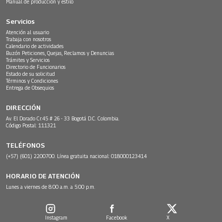
Manual de producción y estilo
Servicios
Atención al usuario
Trabaja con nosotros
Calendario de actividades
Buzón Peticiones, Quejas, Reclamos y Denuncias
Trámites y Servicios
Directorio de Funcionarios
Estado de su solicitud
Términos y Condiciones
Entrega de Obsequios
DIRECCIÓN
Av. El Dorado Cr.45 # 26 - 33 Bogotá D.C. Colombia.
Código Postal: 111321
TELÉFONOS
(+57) (601) 2200700. Línea gratuita nacional: 018000123414
HORARIO DE ATENCIÓN
Lunes a viernes de 8:00 a.m. a 5:00 p.m.
Instagram
Facebook
X