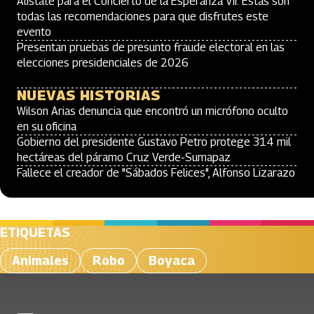
Alístate para el Concierto de la Esperanza VII: Estas son
todas las recomendaciones para que disfrutes este
evento
Presentan pruebas de presunto fraude electoral en las
elecciones presidenciales de 2026
NUEVAS HISTORIAS
Wilson Arias denuncia que encontró un micrófono oculto
en su oficina
Gobierno del presidente Gustavo Petro protege 314 mil
hectáreas del páramo Cruz Verde-Sumapaz
Fallece el creador de "Sábados Felices", Alfonso Lizarazo
ETIQUETAS
Animales
Robo
Boyaca