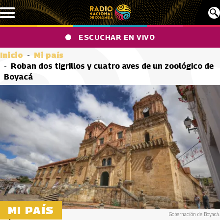
Pasar al contenido principal
ESCUCHAR EN VIVO
Inicio
Mi país
Roban dos tigrillos y cuatro aves de un zoológico de
Boyacá
MI PAÍS
Gobernación de Boyacá.