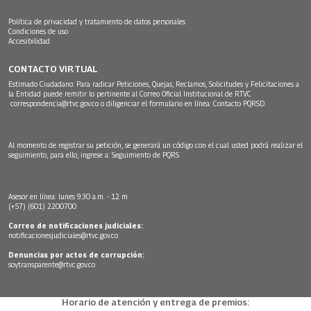
Política de privacidad y tratamiento de datos personales
Condiciones de uso
Accesibilidad
CONTACTO VIRTUAL
Estimado Ciudadano: Para radicar Peticiones, Quejas, Reclamos, Solicitudes y Felicitaciones a
la Entidad puede remitir lo pertinente al Correo Oficial Institucional de RTVC
correspondencia@rtvc.gov.co
o diligenciar el formulario en línea:
Contacto PQRSD.
Al momento de registrar su petición, se generará un código con el cual usted podrá realizar el
seguimiento, para ello, ingrese a:
Seguimiento de PQRS
Asesor en línea: lunes 9:30 a.m. - 12 m
(+57) (601) 2200700
Correo de notificaciones judiciales:
notificacionesjudiciales@rtvc.gov.co
Denuncias por actos de corrupción:
soytransparente@rtvc.gov.co
Horario de atención y entrega de premios: