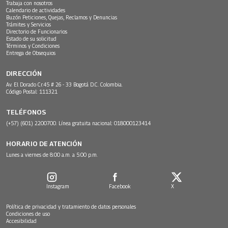
Trabaja con nosotros
Calendario de actividades
Buzón Peticiones, Quejas, Reclamos y Denuncias
Trámites y Servicios
Directorio de Funcionarios
Estado de su solicitud
Términos y Condiciones
Entrega de Obsequios
DIRECCIÓN
Av. El Dorado Cr.45 # 26 - 33 Bogotá D.C. Colombia.
Código Postal: 111321
TELÉFONOS
(+57) (601) 2200700. Línea gratuita nacional: 018000123414
HORARIO DE ATENCIÓN
Lunes a viernes de 8:00 a.m. a 5:00 p.m.
Instagram
Facebook
X
Política de privacidad y tratamiento de datos personales
Condiciones de uso
Accesibilidad