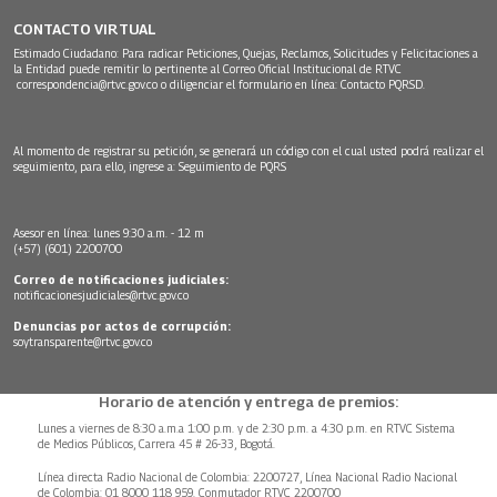
CONTACTO VIRTUAL
Estimado Ciudadano: Para radicar Peticiones, Quejas, Reclamos, Solicitudes y Felicitaciones a
la Entidad puede remitir lo pertinente al Correo Oficial Institucional de RTVC
correspondencia@rtvc.gov.co
o diligenciar el formulario en línea:
Contacto PQRSD.
Al momento de registrar su petición, se generará un código con el cual usted podrá realizar el
seguimiento, para ello, ingrese a:
Seguimiento de PQRS
Asesor en línea: lunes 9:30 a.m. - 12 m
(+57) (601) 2200700
Correo de notificaciones judiciales:
notificacionesjudiciales@rtvc.gov.co
Denuncias por actos de corrupción:
soytransparente@rtvc.gov.co
Horario de atención y entrega de premios:
Lunes a viernes de 8:30 a.m.a 1:00 p.m. y de 2:30 p.m. a 4:30 p.m. en RTVC Sistema
de Medios Públicos, Carrera 45 # 26-33, Bogotá.
Línea directa Radio Nacional de Colombia: 2200727, Línea Nacional Radio Nacional
de Colombia: 01 8000 118 959. Conmutador RTVC 2200700