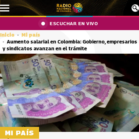
Pasar al contenido principal
ESCUCHAR EN VIVO
Inicio
Mi país
Aumento salarial en Colombia: Gobierno, empresarios
y sindicatos avanzan en el trámite
MI PAÍS