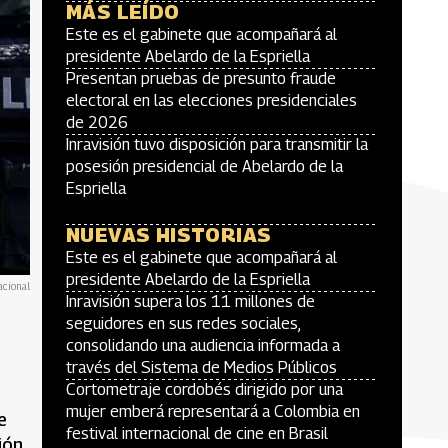
MÁS LEÍDO
Este es el gabinete que acompañará al
presidente Abelardo de la Espriella
Presentan pruebas de presunto fraude
electoral en las elecciones presidenciales
de 2026
Inravisión tuvo disposición para transmitir la
posesión presidencial de Abelardo de la
Espriella
NUEVAS HISTORIAS
Este es el gabinete que acompañará al
presidente Abelardo de la Espriella
acional
Inravisión supera los 11 millones de
seguidores en sus redes sociales,
consolidando una audiencia informada a
través del Sistema de Medios Públicos
Cortometraje cordobés dirigido por una
mujer emberá representará a Colombia en
e
festival internacional de cine en Brasil
ión