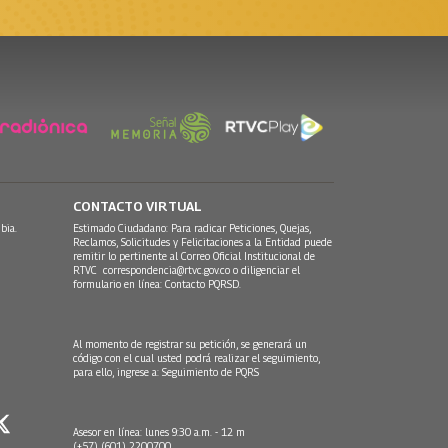
CONTACTO VIRTUAL
bia.
Estimado Ciudadano: Para radicar Peticiones, Quejas,
Reclamos, Solicitudes y Felicitaciones a la Entidad puede
remitir lo pertinente al Correo Oficial Institucional de
RTVC
correspondencia@rtvc.gov.co
o diligenciar el
formulario en línea:
Contacto PQRSD.
Al momento de registrar su petición, se generará un
código con el cual usted podrá realizar el seguimiento,
para ello, ingrese a:
Seguimiento de PQRS
Asesor en línea: lunes 9:30 a.m. - 12 m
(+57) (601) 2200700