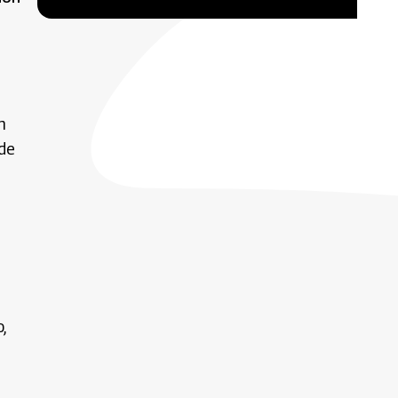
n
 de
,