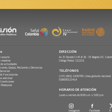
os
DIRECCIÓN
l usuario
Av. El Dorado Cr.45 # 26 - 33 Bogotá D.C. Colom
n nosotros
Código Postal: 111321
 de actividades
ciones, Quejas, Reclamos y Denuncias
TELÉFONOS
Servicios
 de Funcionarios
(+57) (601) 2200700. Línea gratuita nacional:
su solicitud
018000123414
 Condiciones
 Obsequios
HORARIO DE ATENCIÓN
Lunes a viernes de 8:00 a.m. a 5:00 p.m.
Instagram
Facebook
X