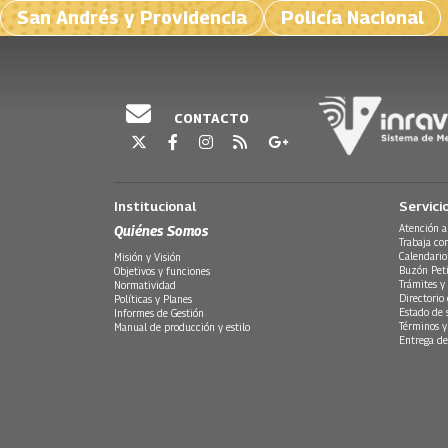
San Andrés y Providencia
Policía Nacional
CONTACTO
Institucional
Servici
Quiénes Somos
Atención a
Trabaja co
Calendario
Misión y Visión
Buzón Peti
Objetivos y funciones
Trámites y 
Normatividad
Directorio
Políticas y Planes
Estado de 
Informes de Gestión
Términos y
Manual de producción y estilo
Entrega de