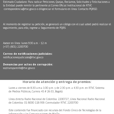
Estimado Ciudadano: Para radicar Peticiones, Quejas, Reclamos, Solicitudes y Felicitaciones a
la Entidad puede remitir lo pertinente al Correo Oficial Institucional de RTVC
correspondencia@rtvc.gov.co
o diligenciar el formulario en línea:
Contacto PQRSD.
Al momento de registrar su petición, se generará un código con el cual usted podrá realizar el
seguimiento, para ello, ingrese a:
Seguimiento de PQRS
Asesor en línea: lunes 9:30 a.m. - 12 m
(+57) (601) 2200700
Correo de notificaciones judiciales:
notificacionesjudiciales@rtvc.gov.co
Denuncias por actos de corrupción:
soytransparente@rtvc.gov.co
Horario de atención y entrega de premios:
Lunes a viernes de 8:30 a.m.a 1:00 p.m. y de 2:30 p.m. a 4:30 p.m. en RTVC Sistema
de Medios Públicos, Carrera 45 # 26-33, Bogotá.
Línea directa Radio Nacional de Colombia: 2200727, Línea Nacional Radio Nacional
de Colombia: 01 8000 118 959. Conmutador RTVC 2200700
Este contenido fue financiado con recursos del Fondo Único de Tecnologías de la
Información y las Comunicaciones de MinTic.