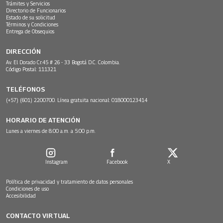
Trámites y Servicios
Directorio de Funcionarios
Estado de su solicitud
Términos y Condiciones
Entrega de Obsequios
DIRECCIÓN
Av. El Dorado Cr.45 # 26 - 33 Bogotá D.C. Colombia.
Código Postal: 111321
TELÉFONOS
(+57) (601) 2200700. Línea gratuita nacional: 018000123414
HORARIO DE ATENCIÓN
Lunes a viernes de 8:00 a.m. a 5:00 p.m.
Instagram
Facebook
X
Política de privacidad y tratamiento de datos personales
Condiciones de uso
Accesibilidad
CONTACTO VIRTUAL