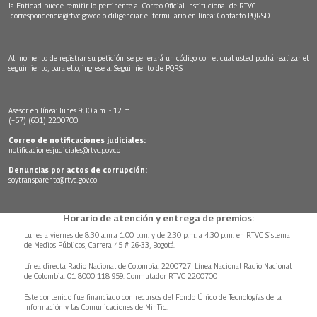
la Entidad puede remitir lo pertinente al Correo Oficial Institucional de RTVC
correspondencia@rtvc.gov.co
o diligenciar el formulario en línea:
Contacto PQRSD.
Al momento de registrar su petición, se generará un código con el cual usted podrá realizar el
seguimiento, para ello, ingrese a:
Seguimiento de PQRS
Asesor en línea: lunes 9:30 a.m. - 12 m
(+57) (601) 2200700
Correo de notificaciones judiciales:
notificacionesjudiciales@rtvc.gov.co
Denuncias por actos de corrupción:
soytransparente@rtvc.gov.co
Horario de atención y entrega de premios:
Lunes a viernes de 8:30 a.m.a 1:00 p.m. y de 2:30 p.m. a 4:30 p.m. en RTVC Sistema
de Medios Públicos, Carrera 45 # 26-33, Bogotá.
Línea directa Radio Nacional de Colombia: 2200727, Línea Nacional Radio Nacional
de Colombia: 01 8000 118 959. Conmutador RTVC 2200700
Este contenido fue financiado con recursos del Fondo Único de Tecnologías de la
Información y las Comunicaciones de MinTic.