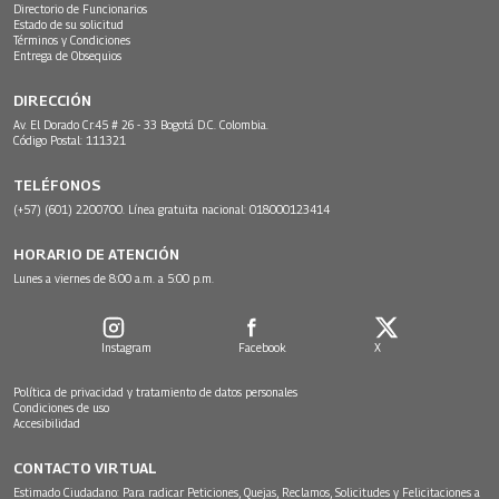
Directorio de Funcionarios
Estado de su solicitud
Términos y Condiciones
Entrega de Obsequios
DIRECCIÓN
Av. El Dorado Cr.45 # 26 - 33 Bogotá D.C. Colombia.
Código Postal: 111321
TELÉFONOS
(+57) (601) 2200700. Línea gratuita nacional: 018000123414
HORARIO DE ATENCIÓN
Lunes a viernes de 8:00 a.m. a 5:00 p.m.
Instagram
Facebook
X
Política de privacidad y tratamiento de datos personales
Condiciones de uso
Accesibilidad
CONTACTO VIRTUAL
Estimado Ciudadano: Para radicar Peticiones, Quejas, Reclamos, Solicitudes y Felicitaciones a