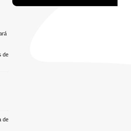
ará
s de
a de