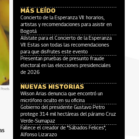
MÁS LEÍDO
Concierto de la Esperanza VII: horarios,
artistas y recomendaciones para asistir en
Bogotá
Alístate para el Concierto de la Esperanza
VII: Estas son todas las recomendaciones
para que disfrutes este evento
Presentan pruebas de presunto fraude
electoral en las elecciones presidenciales
de 2026
NUEVAS HISTORIAS
 Pexels
Wilson Arias denuncia que encontró un
micrófono oculto en su oficina
Gobierno del presidente Gustavo Petro
protege 314 mil hectáreas del páramo Cruz
Verde-Sumapaz
Fallece el creador de "Sábados Felices",
as
Alfonso Lizarazo