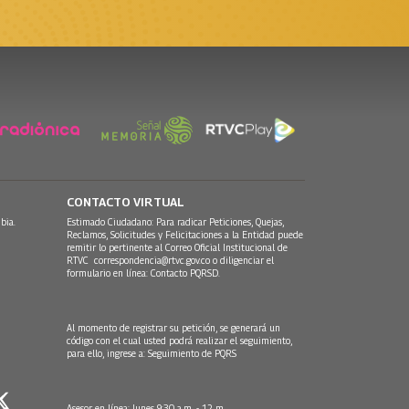
CONTACTO VIRTUAL
bia.
Estimado Ciudadano: Para radicar Peticiones, Quejas,
Reclamos, Solicitudes y Felicitaciones a la Entidad puede
remitir lo pertinente al Correo Oficial Institucional de
RTVC
correspondencia@rtvc.gov.co
o diligenciar el
formulario en línea:
Contacto PQRSD.
Al momento de registrar su petición, se generará un
código con el cual usted podrá realizar el seguimiento,
para ello, ingrese a:
Seguimiento de PQRS
Asesor en línea: lunes 9:30 a.m. - 12 m