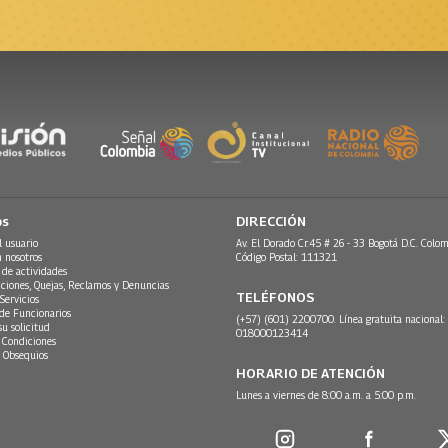
os
DIRECCIÓN
l usuario
Av. El Dorado Cr.45 # 26 - 33 Bogotá D.C. Colom
n nosotros
Código Postal: 111321
 de actividades
ciones, Quejas, Reclamos y Denuncias
TELÉFONOS
Servicios
 de Funcionarios
(+57) (601) 2200700. Línea gratuita nacional:
su solicitud
018000123414
 Condiciones
 Obsequios
HORARIO DE ATENCIÓN
Lunes a viernes de 8:00 a.m. a 5:00 p.m.