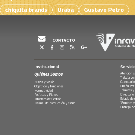
chiquita brands
Uraba
Gustavo Petro
CONTACTO
Institucional
Servici
Quiénes Somos
Atención a
Trabaja co
Calendario
Misión y Visión
Buzón Peti
Objetivos y funciones
Trámites y 
Normatividad
Directorio
Políticas y Planes
Estado de 
Informes de Gestión
Términos y
Manual de producción y estilo
Entrega de