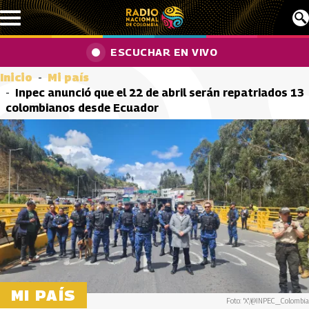
Pasar al contenido principal
ESCUCHAR EN VIVO
Inicio
Mi país
Inpec anunció que el 22 de abril serán repatriados 13
colombianos desde Ecuador
MI PAÍS
Foto: 'X'/@INPEC_Colombia