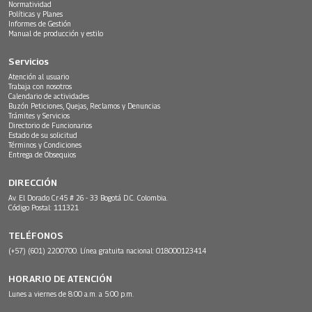
Normatividad
Políticas y Planes
Informes de Gestión
Manual de producción y estilo
Servicios
Atención al usuario
Trabaja con nosotros
Calendario de actividades
Buzón Peticiones, Quejas, Reclamos y Denuncias
Trámites y Servicios
Directorio de Funcionarios
Estado de su solicitud
Términos y Condiciones
Entrega de Obsequios
DIRECCIÓN
Av. El Dorado Cr.45 # 26 - 33 Bogotá D.C. Colombia.
Código Postal: 111321
TELÉFONOS
(+57) (601) 2200700. Línea gratuita nacional: 018000123414
HORARIO DE ATENCIÓN
Lunes a viernes de 8:00 a.m. a 5:00 p.m.