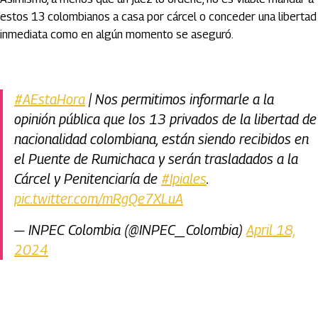
estos 13 colombianos a casa por cárcel o conceder una libertad
inmediata como en algún momento se aseguró.
#AEstaHora
| Nos permitimos informarle a la
opinión pública que los 13 privados de la libertad de
nacionalidad colombiana, están siendo recibidos en
el Puente de Rumichaca y serán trasladados a la
Cárcel y Penitenciaría de
#Ipiales
.
pic.twitter.com/mRgQe7XLuA
— INPEC Colombia (@INPEC_Colombia)
April 18,
2024
Artículos Player