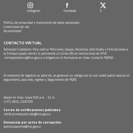
Instagram
Facebook
X
Política de privacidad y tratamiento de datos personales
Condiciones de uso
Accesibilidad
CONTACTO VIRTUAL
Estimado Ciudadano: Para radicar Peticiones, Quejas, Reclamos, Solicitudes y Felicitaciones a
la Entidad puede remitir lo pertinente al Correo Oficial Institucional de RTVC
correspondencia@rtvc.gov.co
o diligenciar el formulario en línea:
Contacto PQRSD.
Al momento de registrar su petición, se generará un código con el cual usted podrá realizar el
seguimiento, para ello, ingrese a:
Seguimiento de PQRS
Asesor en línea: lunes 9:30 a.m. - 12 m
(+57) (601) 2200700
Correo de notificaciones judiciales:
notificacionesjudiciales@rtvc.gov.co
Denuncias por actos de corrupción:
soytransparente@rtvc.gov.co