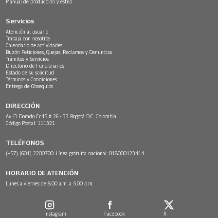
Manual de producción y estilo
Servicios
Atención al usuario
Trabaja con nosotros
Calendario de actividades
Buzón Peticiones, Quejas, Reclamos y Denuncias
Trámites y Servicios
Directorio de Funcionarios
Estado de su solicitud
Términos y Condiciones
Entrega de Obsequios
DIRECCIÓN
Av. El Dorado Cr.45 # 26 - 33 Bogotá D.C. Colombia.
Código Postal: 111321
TELÉFONOS
(+57) (601) 2200700. Línea gratuita nacional: 018000123414
HORARIO DE ATENCIÓN
Lunes a viernes de 8:00 a.m. a 5:00 p.m.
Instagram
Facebook
X