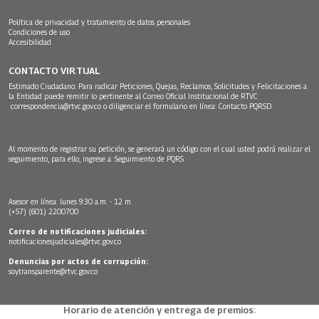
Política de privacidad y tratamiento de datos personales
Condiciones de uso
Accesibilidad
CONTACTO VIRTUAL
Estimado Ciudadano: Para radicar Peticiones, Quejas, Reclamos, Solicitudes y Felicitaciones a
la Entidad puede remitir lo pertinente al Correo Oficial Institucional de RTVC
correspondencia@rtvc.gov.co
o diligenciar el formulario en línea:
Contacto PQRSD.
Al momento de registrar su petición, se generará un código con el cual usted podrá realizar el
seguimiento, para ello, ingrese a:
Seguimiento de PQRS
Asesor en línea: lunes 9:30 a.m. - 12 m
(+57) (601) 2200700
Correo de notificaciones judiciales:
notificacionesjudiciales@rtvc.gov.co
Denuncias por actos de corrupción:
soytransparente@rtvc.gov.co
Horario de atención y entrega de premios: