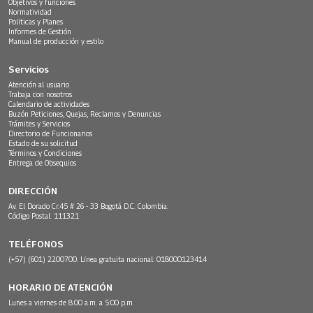
Objetivos y funciones
Normatividad
Políticas y Planes
Informes de Gestión
Manual de producción y estilo
Servicios
Atención al usuario
Trabaja con nosotros
Calendario de actividades
Buzón Peticiones, Quejas, Reclamos y Denuncias
Trámites y Servicios
Directorio de Funcionarios
Estado de su solicitud
Términos y Condiciones
Entrega de Obsequios
DIRECCIÓN
Av. El Dorado Cr.45 # 26 - 33 Bogotá D.C. Colombia.
Código Postal: 111321
TELÉFONOS
(+57) (601) 2200700. Línea gratuita nacional: 018000123414
HORARIO DE ATENCIÓN
Lunes a viernes de 8:00 a.m. a 5:00 p.m.