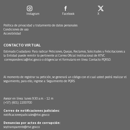
Instagram
Facebook
X
Política de privacidad y tratamiento de datos personales
Condiciones de uso
Accesibilidad
CONTACTO VIRTUAL
Estimado Ciudadano: Para radicar Peticiones, Quejas, Reclamos, Solicitudes y Felicitaciones a
la Entidad puede remitir lo pertinente al Correo Oficial Institucional de RTVC
correspondencia@rtvc.gov.co
o diligenciar el formulario en línea:
Contacto PQRSD.
Al momento de registrar su petición, se generará un código con el cual usted podrá realizar el
seguimiento, para ello, ingrese a:
Seguimiento de PQRS
Asesor en línea: lunes 9:30 a.m. - 12 m
(+57) (601) 2200700
Correo de notificaciones judiciales:
notificacionesjudiciales@rtvc.gov.co
Denuncias por actos de corrupción:
soytransparente@rtvc.gov.co