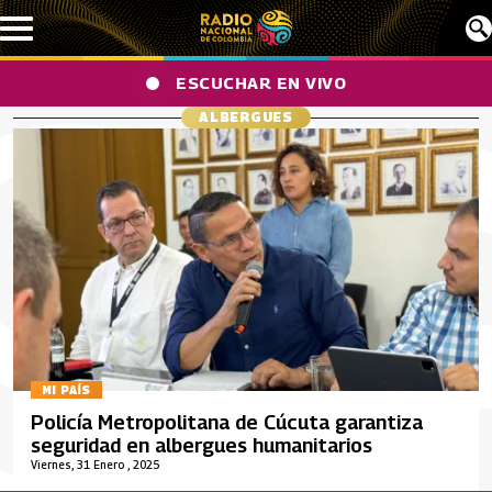
Pasar al contenido principal
ESCUCHAR EN VIVO
ALBERGUES
MI PAÍS
Policía Metropolitana de Cúcuta garantiza
seguridad en albergues humanitarios
Viernes, 31 Enero , 2025