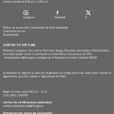
Lunes a viernes de 8:00 a.m. a 5:00 p.m.
Instagram
Facebook
X
Política de privacidad y tratamiento de datos personales
Condiciones de uso
Accesibilidad
CONTACTO VIRTUAL
Estimado Ciudadano: Para radicar Peticiones, Quejas, Reclamos, Solicitudes y Felicitaciones a
la Entidad puede remitir lo pertinente al Correo Oficial Institucional de RTVC
correspondencia@rtvc.gov.co
o diligenciar el formulario en línea:
Contacto PQRSD.
Al momento de registrar su petición, se generará un código con el cual usted podrá realizar el
seguimiento, para ello, ingrese a:
Seguimiento de PQRS
Asesor en línea: lunes 9:30 a.m. - 12 m
(+57) (601) 2200700
Correo de notificaciones judiciales:
notificacionesjudiciales@rtvc.gov.co
Denuncias por actos de corrupción: