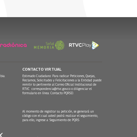
CONTACTO VIRTUAL
bia.
Estimado Ciudadano: Para radicar Peticiones, Quejas,
Reclamos, Solicitudes y Felicitaciones a la Entidad puede
remitir lo pertinente al Correo Oficial Institucional de
RTVC
correspondencia@rtvc.gov.co
o diligenciar el
formulario en línea:
Contacto PQRSD.
Al momento de registrar su petición, se generará un
código con el cual usted podrá realizar el seguimiento,
para ello, ingrese a:
Seguimiento de PQRS