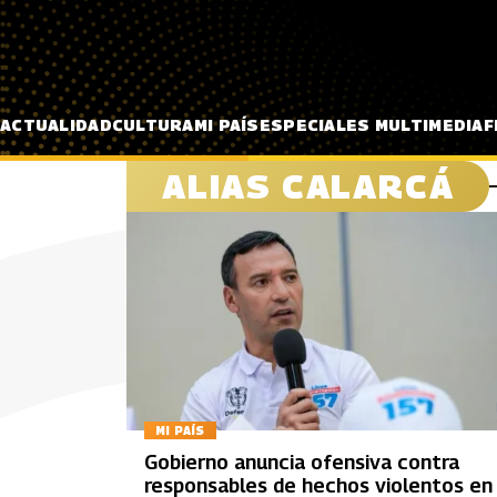
Pasar al contenido principal
ACTUALIDAD
CULTURA
MI PAÍS
ESPECIALES MULTIMEDIA
F
ALIAS CALARCÁ
MI PAÍS
Gobierno anuncia ofensiva contra
responsables de hechos violentos en