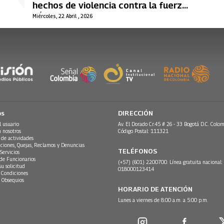
hechos de violencia contra la fuerza
pública
Miércoles, 22 Abril , 2026
os
DIRECCIÓN
l usuario
Av. El Dorado Cr.45 # 26 - 33 Bogotá D.C. Colom
n nosotros
Código Postal: 111321
 de actividades
ciones, Quejas, Reclamos y Denuncias
TELÉFONOS
Servicios
 de Funcionarios
(+57) (601) 2200700. Línea gratuita nacional:
su solicitud
018000123414
 Condiciones
 Obsequios
HORARIO DE ATENCIÓN
Lunes a viernes de 8:00 a.m. a 5:00 p.m.