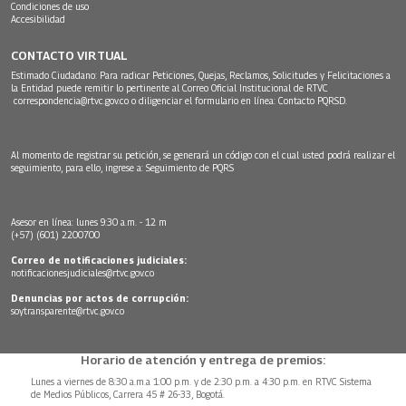
Condiciones de uso
Accesibilidad
CONTACTO VIRTUAL
Estimado Ciudadano: Para radicar Peticiones, Quejas, Reclamos, Solicitudes y Felicitaciones a
la Entidad puede remitir lo pertinente al Correo Oficial Institucional de RTVC
correspondencia@rtvc.gov.co
o diligenciar el formulario en línea:
Contacto PQRSD.
Al momento de registrar su petición, se generará un código con el cual usted podrá realizar el
seguimiento, para ello, ingrese a:
Seguimiento de PQRS
Asesor en línea: lunes 9:30 a.m. - 12 m
(+57) (601) 2200700
Correo de notificaciones judiciales:
notificacionesjudiciales@rtvc.gov.co
Denuncias por actos de corrupción:
soytransparente@rtvc.gov.co
Horario de atención y entrega de premios:
Lunes a viernes de 8:30 a.m.a 1:00 p.m. y de 2:30 p.m. a 4:30 p.m. en RTVC Sistema
de Medios Públicos, Carrera 45 # 26-33, Bogotá.