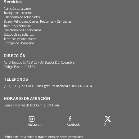
Servicios
Atención al usuario
Trabaja con nosotros
Calendario de actividades
Buzón Peticiones, Quejas, Reclamos y Denuncias
Trámites y Servicios
Directorio de Funcionarios
Estado de su solicitud
Términos y Condiciones
Entrega de Obsequios
DIRECCIÓN
Av. El Dorado Cr.45 # 26 - 33 Bogotá D.C. Colombia.
Código Postal: 111321
TELÉFONOS
(+57) (601) 2200700. Línea gratuita nacional: 018000123414
HORARIO DE ATENCIÓN
Lunes a viernes de 8:00 a.m. a 5:00 p.m.
Instagram
Facebook
X
Política de privacidad y tratamiento de datos personales