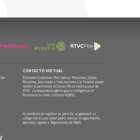
CONTACTO VIRTUAL
bia.
Estimado Ciudadano: Para radicar Peticiones, Quejas,
Reclamos, Solicitudes y Felicitaciones a la Entidad puede
remitir lo pertinente al Correo Oficial Institucional de
RTVC
correspondencia@rtvc.gov.co
o diligenciar el
formulario en línea:
Contacto PQRSD.
Al momento de registrar su petición, se generará un
código con el cual usted podrá realizar el seguimiento,
para ello, ingrese a:
Seguimiento de PQRS