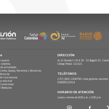
os
DIRECCIÓN
l usuario
Av. El Dorado Cr.45 # 26 - 33 Bogotá D.C. Colom
n nosotros
Código Postal: 111321
 de actividades
ciones, Quejas, Reclamos y Denuncias
TELÉFONOS
Servicios
 de Funcionarios
(+57) (601) 2200700. Línea gratuita nacional:
su solicitud
018000123414
 Condiciones
 Obsequios
HORARIO DE ATENCIÓN
Lunes a viernes de 8:00 a.m. a 5:00 p.m.