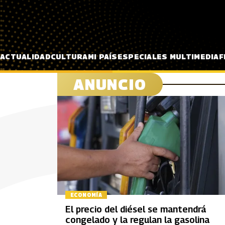
Pasar al contenido principal
ACTUALIDAD
CULTURA
MI PAÍS
ESPECIALES MULTIMEDIA
F
ANUNCIO
ECONOMÍA
El precio del diésel se mantendrá
congelado y la regulan la gasolina