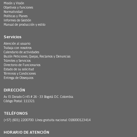
Misión y Visión
Objetivos y funciones
Normatividad
Políticas y Planes
Informes de Gestión
Manual de producción y estilo
Servicios
Atención al usuario
Trabaja con nosotros
Calendario de actividades
Buzón Peticiones, Quejas, Reclamos y Denuncias
Trámites y Servicios
Directorio de Funcionarios
Estado de su solicitud
Términos y Condiciones
Entrega de Obsequios
DIRECCIÓN
Av. El Dorado Cr.45 # 26 - 33 Bogotá D.C. Colombia.
Código Postal: 111321
TELÉFONOS
(+57) (601) 2200700. Línea gratuita nacional: 018000123414
HORARIO DE ATENCIÓN