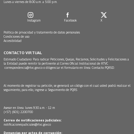
Lunes a viernes de 8:00 a.m. a 5:00 p.m.
Instagram
Facebook
X
Política de privacidad y tratamiento de datos personales
Condiciones de uso
Accesibilidad
CONTACTO VIRTUAL
Estimado Ciudadano: Para radicar Peticiones, Quejas, Reclamos, Solicitudes y Felicitaciones a
la Entidad puede remitir lo pertinente al Correo Oficial Institucional de RTVC
correspondencia@rtvc.gov.co
o diligenciar el formulario en línea:
Contacto PQRSD.
Al momento de registrar su petición, se generará un código con el cual usted podrá realizar el
seguimiento, para ello, ingrese a:
Seguimiento de PQRS
Asesor en línea: lunes 9:30 a.m. - 12 m
(+57) (601) 2200700
Correo de notificaciones judiciales:
notificacionesjudiciales@rtvc.gov.co
Denuncias por actos de corrupción: