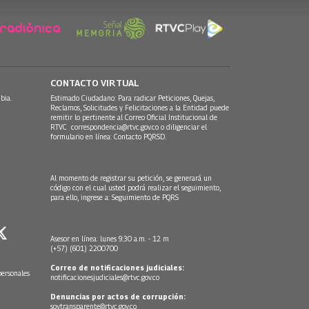
CONTACTO VIRTUAL
bia.
Estimado Ciudadano: Para radicar Peticiones, Quejas,
Reclamos, Solicitudes y Felicitaciones a la Entidad puede
remitir lo pertinente al Correo Oficial Institucional de
RTVC
correspondencia@rtvc.gov.co
o diligenciar el
formulario en línea:
Contacto PQRSD.
Al momento de registrar su petición, se generará un
código con el cual usted podrá realizar el seguimiento,
para ello, ingrese a:
Seguimiento de PQRS
Asesor en línea: lunes 9:30 a.m. - 12 m
(+57) (601) 2200700
Correo de notificaciones judiciales:
personales
notificacionesjudiciales@rtvc.gov.co
Denuncias por actos de corrupción:
soytransparente@rtvc.gov.co