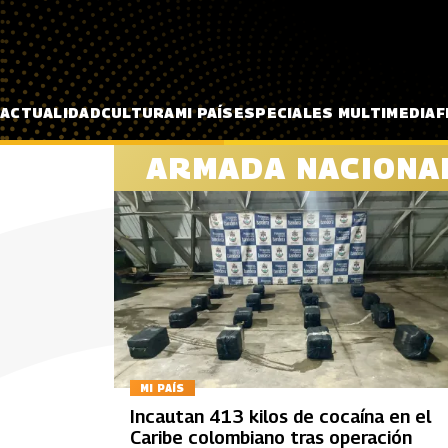
Pasar al contenido principal
ACTUALIDAD
CULTURA
MI PAÍS
ESPECIALES MULTIMEDIA
F
ARMADA NACIONA
MI PAÍS
Incautan 413 kilos de cocaína en el
Caribe colombiano tras operación