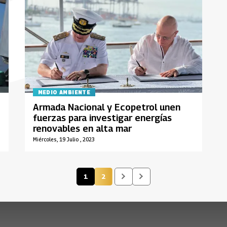
MEDIO AMBIENTE
Armada Nacional y Ecopetrol unen
fuerzas para investigar energías
renovables en alta mar
Miércoles, 19 Julio , 2023
1
2
Página actual
Página