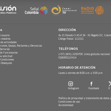
os
DIRECCIÓN
l usuario
Av. El Dorado Cr.45 # 26 - 33 Bogotá D.C. Colom
n nosotros
Código Postal: 111321
 de actividades
ciones, Quejas, Reclamos y Denuncias
TELÉFONOS
Servicios
 de Funcionarios
(+57) (601) 2200700. Línea gratuita nacional:
su solicitud
018000123414
 Condiciones
 Obsequios
HORARIO DE ATENCIÓN
Lunes a viernes de 8:00 a.m. a 5:00 p.m.
Instagram
Facebook
X
Política de privacidad y tratamiento de datos 
Condiciones de uso
Accesibilidad