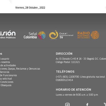
Viernes, 28 Octubre , 2022
os
DIRECCIÓN
l usuario
Av. El Dorado Cr.45 # 26 - 33 Bogotá D.C. Colom
n nosotros
Código Postal: 111321
 de actividades
ciones, Quejas, Reclamos y Denuncias
TELÉFONOS
Servicios
 de Funcionarios
(+57) (601) 2200700. Línea gratuita nacional:
su solicitud
018000123414
 Condiciones
 Obsequios
HORARIO DE ATENCIÓN
Lunes a viernes de 8:00 a.m. a 5:00 p.m.