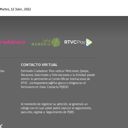
Martes, 12 Julio , 2022
CONTACTO VIRTUAL
bia.
Estimado Ciudadano: Para radicar Peticiones, Quejas,
Reclamos, Solicitudes y Felicitaciones a la Entidad puede
remitir lo pertinente al Correo Oficial Institucional de
RTVC
correspondencia@rtvc.gov.co
o diligenciar el
formulario en línea:
Contacto PQRSD.
Al momento de registrar su petición, se generará un
código con el cual usted podrá realizar el seguimiento,
para ello, ingrese a:
Seguimiento de PQRS