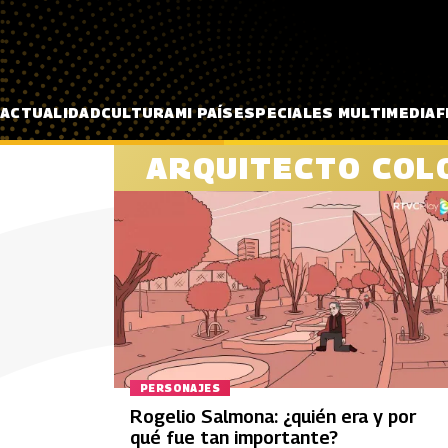
Pasar al contenido principal
ACTUALIDAD
CULTURA
MI PAÍS
ESPECIALES MULTIMEDIA
F
ARQUITECTO COL
PERSONAJES
Rogelio Salmona: ¿quién era y por
qué fue tan importante?