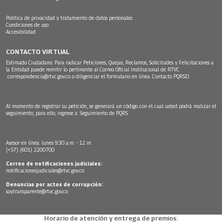
Política de privacidad y tratamiento de datos personales
Condiciones de uso
Accesibilidad
CONTACTO VIRTUAL
Estimado Ciudadano: Para radicar Peticiones, Quejas, Reclamos, Solicitudes y Felicitaciones a
la Entidad puede remitir lo pertinente al Correo Oficial Institucional de RTVC
correspondencia@rtvc.gov.co
o diligenciar el formulario en línea:
Contacto PQRSD.
Al momento de registrar su petición, se generará un código con el cual usted podrá realizar el
seguimiento, para ello, ingrese a:
Seguimiento de PQRS
Asesor en línea: lunes 9:30 a.m. - 12 m
(+57) (601) 2200700
Correo de notificaciones judiciales:
notificacionesjudiciales@rtvc.gov.co
Denuncias por actos de corrupción:
soytransparente@rtvc.gov.co
Horario de atención y entrega de premios: