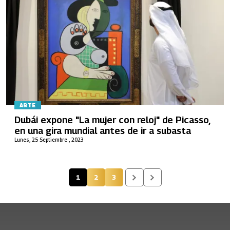
ARTE
Dubái expone "La mujer con reloj" de Picasso,
en una gira mundial antes de ir a subasta
Lunes, 25 Septiembre , 2023
1
2
3
Página actual
Página
Página