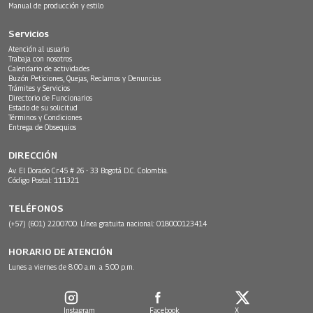
Manual de producción y estilo
Servicios
Atención al usuario
Trabaja con nosotros
Calendario de actividades
Buzón Peticiones, Quejas, Reclamos y Denuncias
Trámites y Servicios
Directorio de Funcionarios
Estado de su solicitud
Términos y Condiciones
Entrega de Obsequios
DIRECCIÓN
Av. El Dorado Cr.45 # 26 - 33 Bogotá D.C. Colombia.
Código Postal: 111321
TELÉFONOS
(+57) (601) 2200700. Línea gratuita nacional: 018000123414
HORARIO DE ATENCIÓN
Lunes a viernes de 8:00 a.m. a 5:00 p.m.
Instagram
Facebook
X