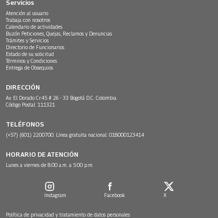
Servicios
Atención al usuario
Trabaja con nosotros
Calendario de actividades
Buzón Peticiones, Quejas, Reclamos y Denuncias
Trámites y Servicios
Directorio de Funcionarios
Estado de su solicitud
Términos y Condiciones
Entrega de Obsequios
DIRECCIÓN
Av. El Dorado Cr.45 # 26 - 33 Bogotá D.C. Colombia.
Código Postal: 111321
TELÉFONOS
(+57) (601) 2200700. Línea gratuita nacional: 018000123414
HORARIO DE ATENCIÓN
Lunes a viernes de 8:00 a.m. a 5:00 p.m.
Instagram
Facebook
X
Política de privacidad y tratamiento de datos personales