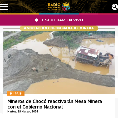
Pasar al contenido principal
ESCUCHAR EN VIVO
ASOCIACION COLOMBIANA DE MINERA
MI PAÍS
Mineros de Chocó reactivarán Mesa Minera
con el Gobierno Nacional
Martes, 19 Marzo , 2024