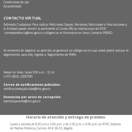
Condiciones de uso
Accesibilidad
CONTACTO VIRTUAL
Estimado Ciudadano: Para radicar Peticiones, Quejas, Reclamos, Solicitudes y Felicitaciones a
la Entidad puede remitir lo pertinente al Correo Oficial Institucional de RTVC
correspondencia@rtvc.gov.co
o diligenciar el formulario en línea:
Contacto PQRSD.
Al momento de registrar su petición, se generará un código con el cual usted podrá realizar el
seguimiento, para ello, ingrese a:
Seguimiento de PQRS
Asesor en línea: lunes 9:30 a.m. - 12 m
(+57) (601) 2200700
Correo de notificaciones judiciales:
notificacionesjudiciales@rtvc.gov.co
Denuncias por actos de corrupción:
soytransparente@rtvc.gov.co
Horario de atención y entrega de premios:
Lunes a viernes de 8:30 a.m.a 1:00 p.m. y de 2:30 p.m. a 4:30 p.m. en RTVC Sistema
de Medios Públicos, Carrera 45 # 26-33, Bogotá.