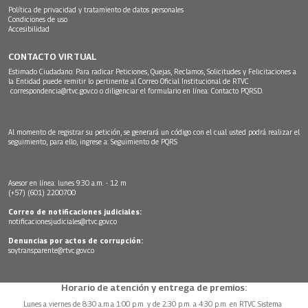
Política de privacidad y tratamiento de datos personales
Condiciones de uso
Accesibilidad
CONTACTO VIRTUAL
Estimado Ciudadano: Para radicar Peticiones, Quejas, Reclamos, Solicitudes y Felicitaciones a
la Entidad puede remitir lo pertinente al Correo Oficial Institucional de RTVC
correspondencia@rtvc.gov.co
o diligenciar el formulario en línea:
Contacto PQRSD.
Al momento de registrar su petición, se generará un código con el cual usted podrá realizar el
seguimiento, para ello, ingrese a:
Seguimiento de PQRS
Asesor en línea: lunes 9:30 a.m. - 12 m
(+57) (601) 2200700
Correo de notificaciones judiciales:
notificacionesjudiciales@rtvc.gov.co
Denuncias por actos de corrupción:
soytransparente@rtvc.gov.co
Horario de atención y entrega de premios:
Lunes a viernes de 8:30 a.m.a 1:00 p.m. y de 2:30 p.m. a 4:30 p.m. en RTVC Sistema