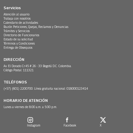
Servicios
Atención al usuario
Trabaja con nosotros
Calendario de actividades
Buzón Peticiones, Quejas, Reclamos y Denuncias
Trámites y Servicios
Directorio de Funcionarios
Estado de su solicitud
Términos y Condiciones
Entrega de Obsequios
DIRECCIÓN
Av. El Dorado Cr.45 # 26 - 33 Bogotá D.C. Colombia.
Código Postal: 111321
TELÉFONOS
(+57) (601) 2200700. Línea gratuita nacional: 018000123414
HORARIO DE ATENCIÓN
Lunes a viernes de 8:00 a.m. a 5:00 p.m.
Instagram
Facebook
X