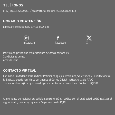
TELÉFONOS
(+57) (601) 2200700. Línea gratuita nacional: 018000123414
HORARIO DE ATENCIÓN
Lunes a viernes de 8:00 a.m. a 5:00 p.m.
Instagram
Facebook
X
Política de privacidad y tratamiento de datos personales
Condiciones de uso
Accesibilidad
CONTACTO VIRTUAL
Estimado Ciudadano: Para radicar Peticiones, Quejas, Reclamos, Solicitudes y Felicitaciones a
la Entidad puede remitir lo pertinente al Correo Oficial Institucional de RTVC
correspondencia@rtvc.gov.co
o diligenciar el formulario en línea:
Contacto PQRSD.
Al momento de registrar su petición, se generará un código con el cual usted podrá realizar el
seguimiento, para ello, ingrese a:
Seguimiento de PQRS