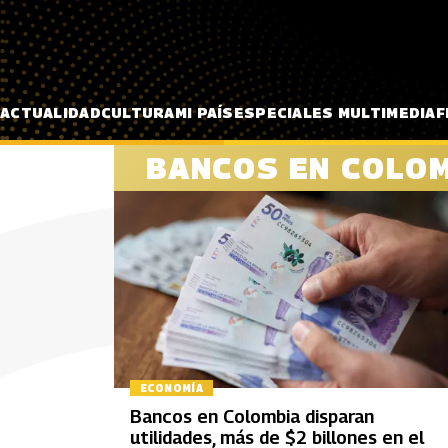
Pasar al contenido principal
ACTUALIDAD
CULTURA
MI PAÍS
ESPECIALES MULTIMEDIA
F
BANCOS EN COLO
ECONOMÍA
Bancos en Colombia disparan
utilidades, más de $2 billones en el