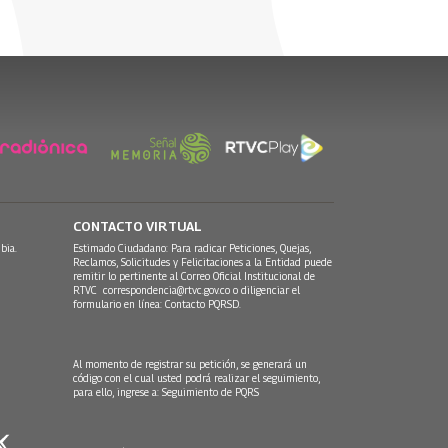
CONTACTO VIRTUAL
bia.
Estimado Ciudadano: Para radicar Peticiones, Quejas,
Reclamos, Solicitudes y Felicitaciones a la Entidad puede
remitir lo pertinente al Correo Oficial Institucional de
RTVC
correspondencia@rtvc.gov.co
o diligenciar el
formulario en línea:
Contacto PQRSD.
Al momento de registrar su petición, se generará un
código con el cual usted podrá realizar el seguimiento,
para ello, ingrese a:
Seguimiento de PQRS