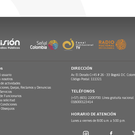
os
DIRECCIÓN
l usuario
Av. El Dorado Cr.45 # 26 - 33 Bogotá D.C. Colom
n nosotros
Código Postal: 111321
 de actividades
ciones, Quejas, Reclamos y Denuncias
TELÉFONOS
Servicios
 de Funcionarios
(+57) (601) 2200700. Línea gratuita nacional:
su solicitud
018000123414
 Condiciones
 Obsequios
HORARIO DE ATENCIÓN
Lunes a viernes de 8:00 a.m. a 5:00 p.m.